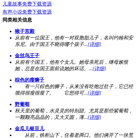
儿童故事免费下载资源
有声小说免费下载资源
同类相关信息
猴子宫殿
从前有一位国王，他有一对双胞胎儿子，名叫约翰和安
东尼。由于国王不晓得哪个孩子...
[详细]
金丝鸟王子
从前有个国王，他有个女儿。她母亲死后，继母嫉恨
她，总是在国王面前说她的坏话。...
[详细]
棕色的瘦狮子
有一只棕色的狮子，从来没有吃饱过肚子，它已经
饿得很瘦很瘦了。 它想得可...
[详细]
野葡萄
秋天里的葡萄，水灵灵的特别甜。尤其是那些紫葡萄，
一颗颗亮晶晶的，又大又圆，薄...
[详细]
金瓜儿银豆儿
从前，铁柜山下，住着老两口。他们俩开了一块荒