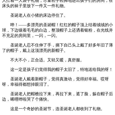
人扛着一大袋子礼物，尽量轻手轻脚地进出孩子们的房间，在
床头的袜子里放下一件又一件礼物。
圣诞老人在小猪的床边停住了。
哗！——多漂亮的圣诞帽！红红的帽子顶上结着绒绒的小
球，下边镶着毛毛的白边，整顶帽子上还洒着银粉，在光线并
不充足的房间里，一闪，一闪。
圣诞老人忍不住伸了手，摘下自己头上戴了好多年旧了薄
了的帽子，戴上这顶漂亮的新帽子。
不大不小，正合适。又轻又暖，真舒服。
这一定是孩子们觉得我的帽子太旧了，特地送给我的呀！
圣诞老人戴着新帽子，觉得真激动，觉得好幸福。哎呀
呀，幸福得都想掉眼泪了。
圣诞老人把帽檐拉下来，再拉下来，遮了脸，躲在帽子后
边，唏哩哗啦哭了个痛快。
这是一个奇妙的圣诞节，连圣诞老人都收到了礼物。