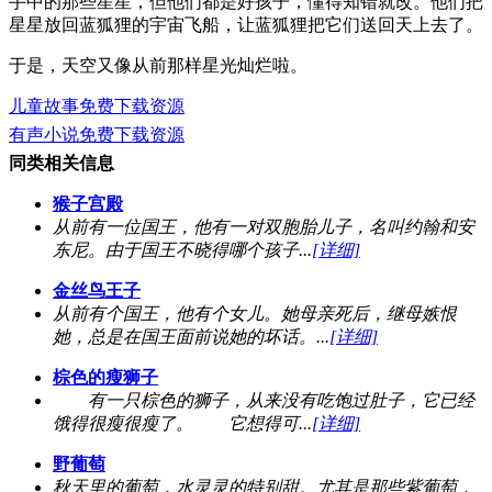
手中的那些星星，但他们都是好孩子，懂得知错就改。他们把
星星放回蓝狐狸的宇宙飞船，让蓝狐狸把它们送回天上去了。
于是，天空又像从前那样星光灿烂啦。
儿童故事免费下载资源
有声小说免费下载资源
同类相关信息
猴子宫殿
从前有一位国王，他有一对双胞胎儿子，名叫约翰和安
东尼。由于国王不晓得哪个孩子...
[详细]
金丝鸟王子
从前有个国王，他有个女儿。她母亲死后，继母嫉恨
她，总是在国王面前说她的坏话。...
[详细]
棕色的瘦狮子
有一只棕色的狮子，从来没有吃饱过肚子，它已经
饿得很瘦很瘦了。 它想得可...
[详细]
野葡萄
秋天里的葡萄，水灵灵的特别甜。尤其是那些紫葡萄，