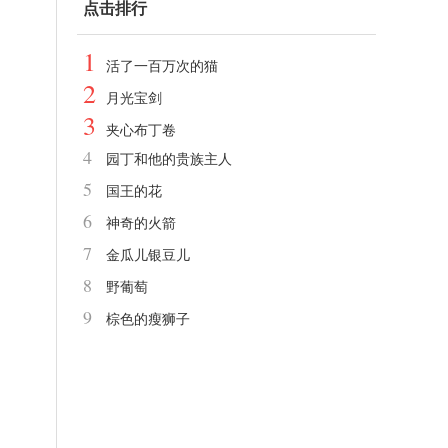
点击排行
1
活了一百万次的猫
2
月光宝剑
3
夹心布丁卷
4
园丁和他的贵族主人
5
国王的花
6
神奇的火箭
7
金瓜儿银豆儿
8
野葡萄
9
棕色的瘦狮子