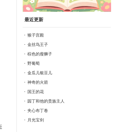
最近更新
猴子宫殿
金丝鸟王子
棕色的瘦狮子
野葡萄
金瓜儿银豆儿
神奇的火箭
国王的花
园丁和他的贵族主人
夹心布丁卷
月光宝剑
近