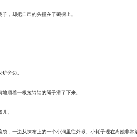
子，却把自己的头撞在了碗橱上。
火炉旁边。
地顺着一根拉铃铛的绳子滑了下来。
点儿。
袋，一边从抹布上的一个小洞里往外瞅。小耗子现在离她非常