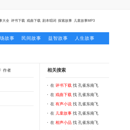
事大全
评书下载
戏曲下载
剧本唱词
探索故事
儿童故事MP3
场故事
民间故事
益智故事
人生故事
相关搜索
作者
在
评书下载
找 孔雀东南飞
在
戏曲下载
找 孔雀东南飞
在
有声小说
找 孔雀东南飞
在
儿童故事
找 孔雀东南飞
在
相声小品
找 孔雀东南飞