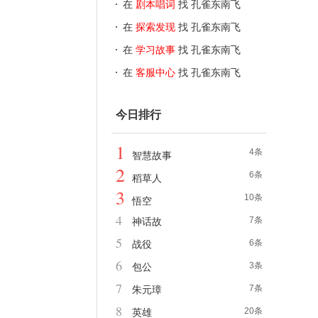
在
剧本唱词
找 孔雀东南飞
在
探索发现
找 孔雀东南飞
在
学习故事
找 孔雀东南飞
在
客服中心
找 孔雀东南飞
今日排行
1
4条
智慧故事
2
6条
稻草人
3
10条
悟空
4
7条
神话故
5
6条
战役
6
3条
包公
7
7条
朱元璋
8
20条
英雄