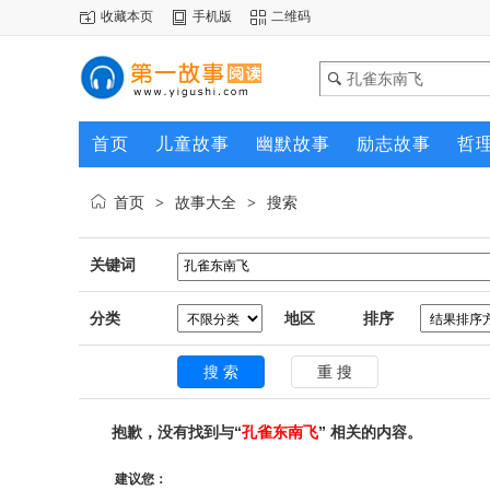
收藏本页
手机版
二维码
首页
儿童故事
幽默故事
励志故事
哲
首页
故事大全
搜索
>
>
关键词
分类
地区
排序
抱歉，没有找到与“
孔雀东南飞
” 相关的内容。
建议您：