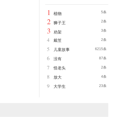
1
5条
植物
2
2条
狮子王
3
3条
劝架
4
2条
戴笠
5
6215条
儿童故事
6
87条
没有
7
2条
怪老头
8
4条
放大
9
23条
大学生