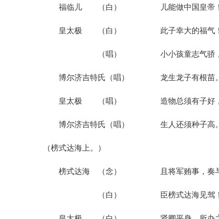
福临儿 （白） 儿能做中国皇帝
皇太极 （白） 此子幸大的福气！
（唱） 小小孩童志气骄
博尔济吉特氏（唱） 龙生龙子有根苗
皇太极 （唱） 造物总须有子好
博尔济吉特氏（唱） 生人还须种子高
（榜式达海上。）
榜式达海 （念） 且将军贿事，奏与
（白） 臣榜式达海见驾
皇太极 （白） 贤卿平身。所办之