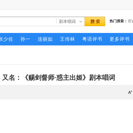
热门搜索：
打
张少佐
孙一
连丽如
王传林
粤语评书
更多评书
】又名：《赐剑督师·惑主出姬》剧本唱词