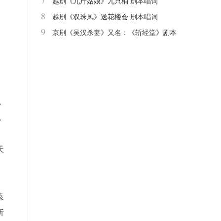
7
越剧《九斤姑娘》九只桶 剧本唱词
8
越剧《双珠凤》送花楼会 剧本唱词
9
京剧《吴汉杀妻》又名：《斩经堂》剧本
唱词
，
，
天
袁
折