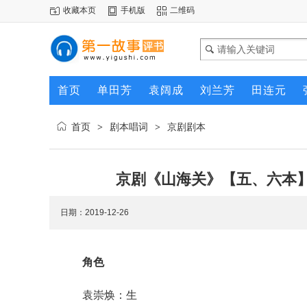
收藏本页
手机版
二维码
首页
单田芳
袁阔成
刘兰芳
田连元
首页
剧本唱词
京剧剧本
>
>
京剧《山海关》【五、六本
日期：2019-12-26
角色
袁崇焕：生