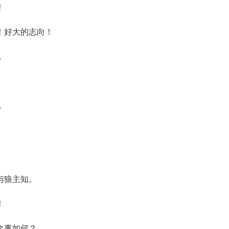
！
好大的志向！
，
。
，
。
狼主知。
！
事如何？