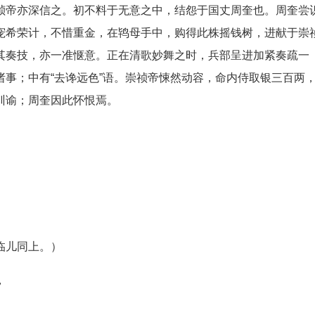
祯帝亦深信之。初不料于无意之中，结怨于国丈周奎也。周奎尝
宠希荣计，不惜重金，在鸨母手中，购得此株摇钱树，进献于崇
其奏技，亦一准惬意。正在清歌妙舞之时，兵部呈进加紧奏疏一
事；中有“去谗远色”语。崇祯帝悚然动容，命内侍取银三百两
训谕；周奎因此怀恨焉。
临儿同上。）
，
。