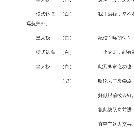
榜式达海 （白） 我主洪福，幸不辱命
巡抚关外。
皇太极 （白） 纪信军略如何？
榜式达海 （白） 一个太监，能有甚
皇太极 （白） 此乃卿家之功也
（唱） 听说去了袁崇焕
好似眼前拔去钉
就此拔队向前进
直奔宁远去交兵