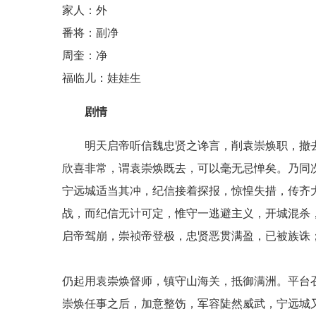
家人：外
番将：副净
周奎：净
福临儿：娃娃生
剧情
明天启帝听信魏忠贤之谗言，削袁崇焕职，撤
欣喜非常，谓袁崇焕既去，可以毫无忌惮矣。乃同
宁远城适当其冲，纪信接着探报，惊惶失措，传齐
战，而纪信无计可定，惟守一逃避主义，开城混杀
启帝驾崩，崇祯帝登极，忠贤恶贯满盈，已被族诛
仍起用袁崇焕督师，镇守山海关，抵御满洲。平台
崇焕任事之后，加意整饬，军容陡然威武，宁远城