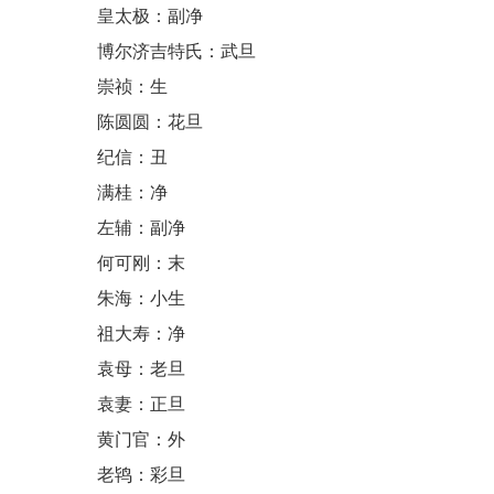
皇太极：副净
博尔济吉特氏：武旦
崇祯：生
陈圆圆：花旦
纪信：丑
满桂：净
左辅：副净
何可刚：末
朱海：小生
祖大寿：净
袁母：老旦
袁妻：正旦
黄门官：外
老鸨：彩旦