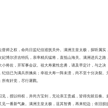
去督师之权，命尚日监纪信巡抚关外。满洲主皇太极，探听属实
次妃博尔济吉特氏，亲率精兵猛将，直抵山海关。满洲进兵之路
大小将佐，开军事会议。祖大寿素性忠勇，请及早定计，与之决
，纪信已为满兵所擒矣；幸祖大寿一阵未溃，尚不至十分决裂。
；所有奸党，尽行屠戮。
召见，授以特权，并尚方宝剑，无论亲王贵戚，皆得先斩后奏。
又见一番新气象。满洲主皇太极，逞其智勇，再来犯边；依旧损