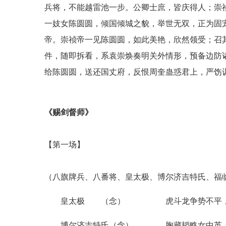
兵将，不能越雷池一步。公卿士庶，皆庆得人；崇
一妓女陈圆圆，倾国倾城之貌，举世无双，正为固
帝。崇祯帝一见陈圆圆，如此美艳，欣然领受；召
件，随即拆看，系袁崇焕奏明关外情形，预备边防诸
给陈圆圆，送还国丈府，反恨周奎蛊惑君上，严饬
《赐剑督师》
【第一场】
（八旗牌兵、八番将、皇太极、博尔济吉特氏、福
皇太极 （念） 虎斗龙争势不平
博尔济吉特氏（念） 胸藏韬略女中英