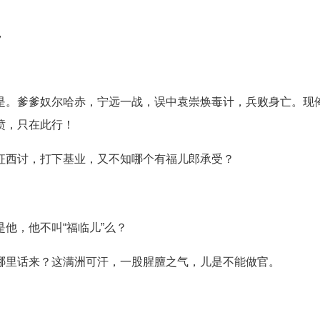
，
。
爹奴尔哈赤，宁远一战，误中袁崇焕毒计，兵败身亡。现
愤，只在此行！
业，又不知哪个有福儿郎承受？
，他不叫“福临儿”么？
来？这满洲可汗，一股腥膻之气，儿是不能做官。