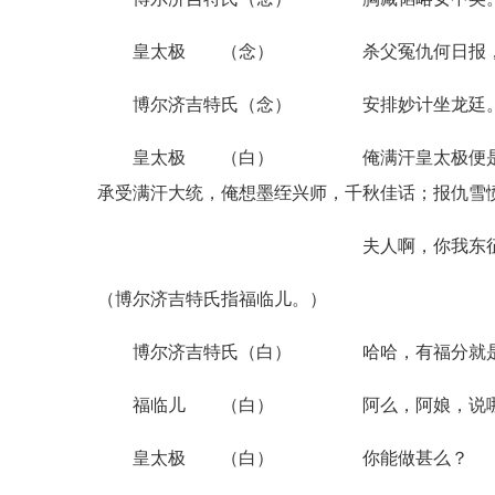
皇太极 （念） 杀父冤仇何日报
博尔济吉特氏（念） 安排妙计坐龙廷
皇太极 （白） 俺满汗皇太极便是。爹
承受满汗大统，俺想墨绖兴师，千秋佳话；报仇雪
夫人啊，你我东征西讨，打下基
（博尔济吉特氏指福临儿。）
博尔济吉特氏（白） 哈哈，有福分就是他
福临儿 （白） 阿么，阿娘，说哪里话
皇太极 （白） 你能做甚么？