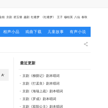
金枝
京剧
碧玉簪
越剧
红楼梦
《红楼梦》
王子
穆桂英
八仙
春秋
相声小品
戏曲下载
儿童故事
有声小说
最近更新
京剧《柳荫记》剧本唱词
京剧《打孟良》剧本唱词
京剧《海瑞上疏》剧本唱词
京剧《罗成》剧本唱词
京剧《双阳公主》剧本唱词