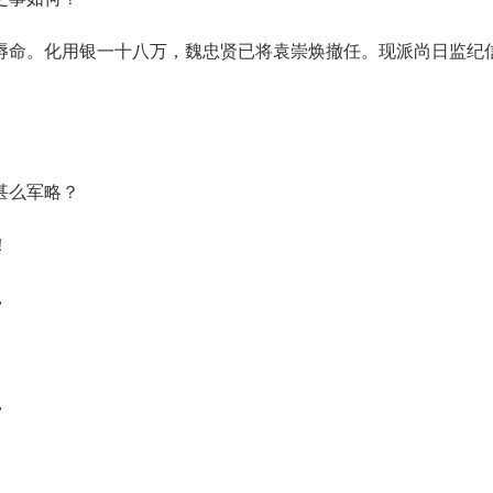
。化用银一十八万，魏忠贤已将袁崇焕撤任。现派尚日监纪
么军略？
！
，
。
，
。