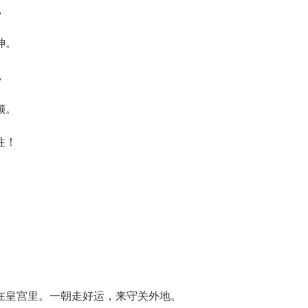
，
。
，
。
往！
里。一朝走好运，来守关外地。