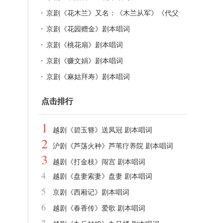
京剧《花木兰》又名：《木兰从军》《代父
征》剧本唱词
京剧《花园赠金》剧本唱词
京剧《桃花扇》剧本唱词
京剧《赚文娟》剧本唱词
京剧《麻姑拜寿》剧本唱词
点击排行
1
越剧《碧玉簪》送凤冠 剧本唱词
2
沪剧《芦荡火种》芦苇疗养院 剧本唱词
3
越剧《打金枝》闯宫 剧本唱词
4
越剧《盘妻索妻》盘妻 剧本唱词
5
京剧《西厢记》剧本唱词
6
越剧《春香传》爱歌 剧本唱词