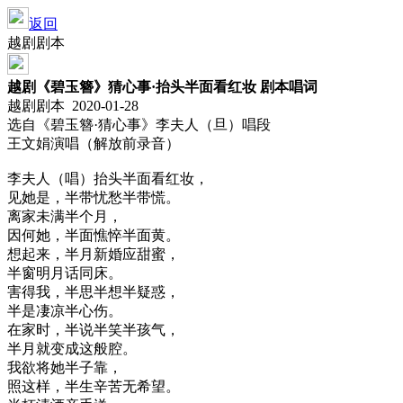
返回
越剧剧本
越剧《碧玉簪》猜心事·抬头半面看红妆 剧本唱词
越剧剧本 2020-01-28
选自《碧玉簪·猜心事》李夫人（旦）唱段
王文娟演唱（解放前录音）
李夫人（唱）抬头半面看红妆，
见她是，半带忧愁半带慌。
离家未满半个月，
因何她，半面憔悴半面黄。
想起来，半月新婚应甜蜜，
半窗明月话同床。
害得我，半思半想半疑惑，
半是凄凉半心伤。
在家时，半说半笑半孩气，
半月就变成这般腔。
我欲将她半子靠，
照这样，半生辛苦无希望。