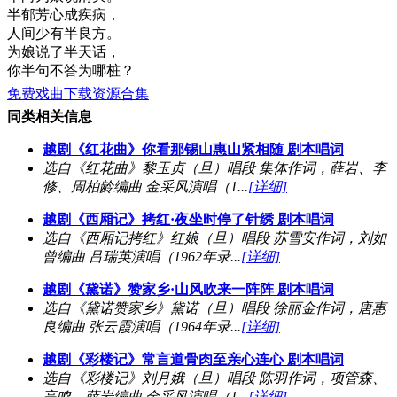
半郁芳心成疾病，
人间少有半良方。
为娘说了半天话，
你半句不答为哪桩？
免费戏曲下载资源合集
同类相关信息
越剧《红花曲》你看那锡山惠山紧相随 剧本唱词
选自《红花曲》黎玉贞（旦）唱段 集体作词，薛岩、李
修、周柏龄编曲 金采风演唱（1...
[详细]
越剧《西厢记》拷红·夜坐时停了针绣 剧本唱词
选自《西厢记拷红》红娘（旦）唱段 苏雪安作词，刘如
曾编曲 吕瑞英演唱（1962年录...
[详细]
越剧《黛诺》赞家乡·山风吹来一阵阵 剧本唱词
选自《黛诺赞家乡》黛诺（旦）唱段 徐丽金作词，唐惠
良编曲 张云霞演唱（1964年录...
[详细]
越剧《彩楼记》常言道骨肉至亲心连心 剧本唱词
选自《彩楼记》刘月娥（旦）唱段 陈羽作词，项管森、
高鸣、薛岩编曲 金采风演唱（1...
[详细]