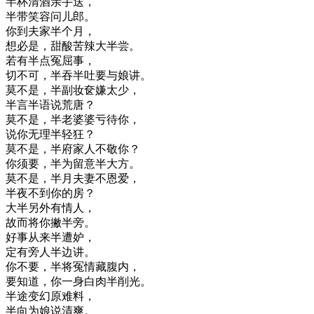
半杯清酒亲手送，
半带笑容问儿郎。
你到夫家半个月，
想必是，甜酸苦辣大半尝。
若有半点冤屈事，
切不可，半吞半吐要与娘讲。
莫不是，半副妆奁嫌太少，
半言半语说荒唐？
莫不是，半老婆婆亏待你，
说你无理半轻狂？
莫不是，半府家人不敬你？
你须要，半为留意半大方。
莫不是，半月夫妻不恩爱，
半夜不到你的房？
大半另外有情人，
故而将你撇半旁。
好事从来半遭妒，
定有旁人半边讲。
你不要，半将冤情藏腹内，
要知道，你一身白肉半削光。
半途变幻原难料，
半向为娘说清爽。