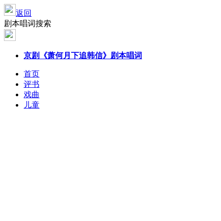
返回
剧本唱词搜索
京剧《
萧何月下追韩信
》剧本唱词
首页
评书
戏曲
儿童