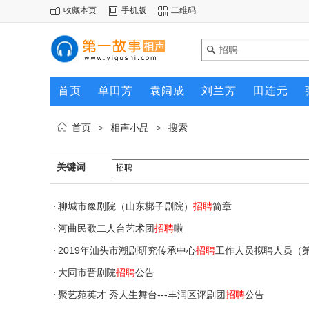
收藏本页
手机版
二维码
首页
单田芳
袁阔成
刘兰芳
田连元
首页
相声小品
搜索
>
>
关键词
聊城市豫剧院（山东梆子剧院）
招聘
简章
河曲民歌二人台艺术团
招聘
啦
2019年汕头市潮剧研究传承中心
招聘
工作人员拟聘人员（
大同市晋剧院
招聘
公告
聚艺苑英才 秀人生舞台---丰润区评剧团
招聘
公告