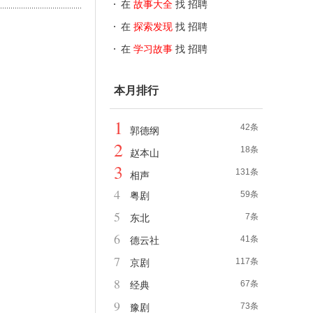
在
故事大全
找 招聘
在
探索发现
找 招聘
在
学习故事
找 招聘
本月排行
1
42条
郭德纲
2
18条
赵本山
3
131条
相声
4
59条
粤剧
5
7条
东北
6
41条
德云社
7
117条
京剧
8
67条
经典
9
73条
豫剧