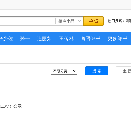
热门搜索：
郭
张少佐
孙一
连丽如
王传林
粤语评书
更多评书
第二批）公示