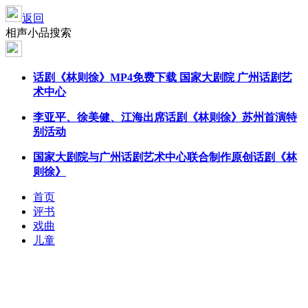
返回
相声小品搜索
话剧《
林则徐
》MP4免费下载 国家大剧院 广州话剧艺
术中心
李亚平、徐美健、江海出席话剧《
林则徐
》苏州首演特
别活动
国家大剧院与广州话剧艺术中心联合制作原创话剧《
林
则徐
》
首页
评书
戏曲
儿童