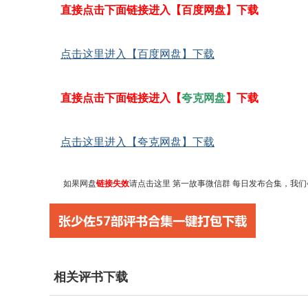
直接点击下面链接进入【百度网盘】下载
点击这里进入【百度网盘】下载
直接点击下面链接进入【
夸克网盘
】下载
点击这里进入【夸克网盘】下载
如果网盘
链接失效
请点击这里
第一故事微信群 每日发布合集
，我们
相关评书下载