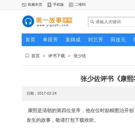
收藏本页
手机版
二维码
首页
单田芳
袁阔成
刘兰芳
田连元
首页
评书下载
张少佐
>
>
张少佐评书《康熙
日期：2017-02-24
康熙是清朝的第四位皇帝，他在位时励精图治开创
发生的故事，敬请打包下载收听。