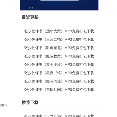
最近更新
张少佐评书《远华大案》MP3免费打包下载
39回全
张少佐评书《三言二拍》MP3免费打包下载
60回全
张少佐评书《卧虎藏龙》MP3免费打包下载
151回全
张少佐评书《红色档案》MP3免费打包下载
30回全
张少佐评书《魔手飞环》MP3免费打包下载
50回全
张少佐评书《星夜书馆》MP3免费打包下载
100回全
张少佐评书《红色间谍》MP3免费打包下载
50回全
张少佐评书《东周列国》MP3免费打包下载
160回全
推荐下载
更多
>
张少佐评书《天龙八部》MP3免费打包下载