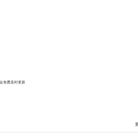
会免费及时更新