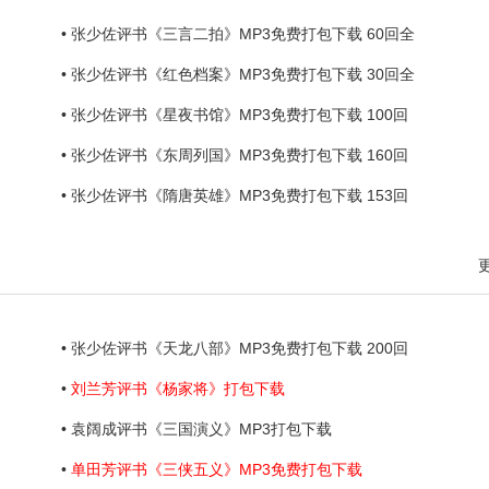
• 张少佐评书《三言二拍》MP3免费打包下载 60回全
• 张少佐评书《红色档案》MP3免费打包下载 30回全
• 张少佐评书《星夜书馆》MP3免费打包下载 100回
• 张少佐评书《东周列国》MP3免费打包下载 160回
• 张少佐评书《隋唐英雄》MP3免费打包下载 153回
• 张少佐评书《天龙八部》MP3免费打包下载 200回
•
刘兰芳评书《杨家将》打包下载
• 袁阔成评书《三国演义》MP3打包下载
•
单田芳评书《三侠五义》MP3免费打包下载