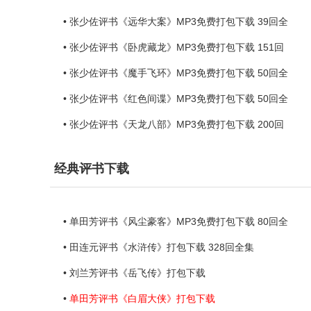
• 张少佐评书《远华大案》MP3免费打包下载 39回全
• 张少佐评书《卧虎藏龙》MP3免费打包下载 151回
• 张少佐评书《魔手飞环》MP3免费打包下载 50回全
• 张少佐评书《红色间谍》MP3免费打包下载 50回全
• 张少佐评书《天龙八部》MP3免费打包下载 200回
经典评书下载
• 单田芳评书《风尘豪客》MP3免费打包下载 80回全
• 田连元评书《水浒传》打包下载 328回全集
• 刘兰芳评书《岳飞传》打包下载
•
单田芳评书《白眉大侠》打包下载