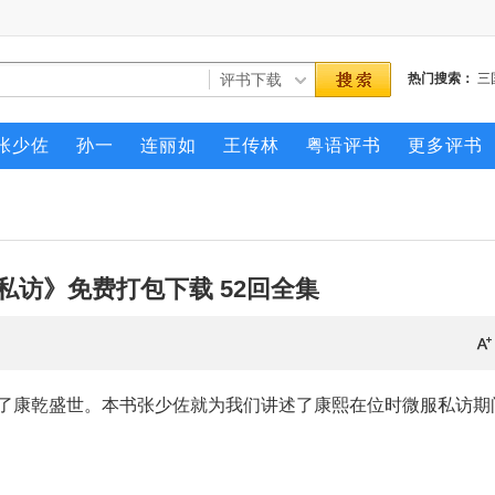
热门搜索：
三
三侠剑
薛刚反
张少佐
孙一
连丽如
王传林
粤语评书
更多评书
私访》免费打包下载 52回全集
了康乾盛世。本书张少佐就为我们讲述了康熙在位时微服私访期