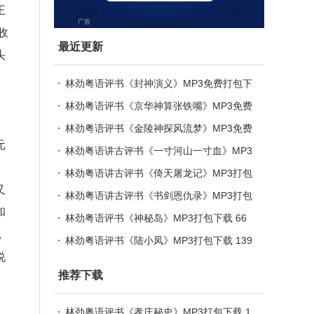
王
收
最近更新
头
林劲粤语评书《封神演义》MP3免费打包下
载 165回
林劲粤语评书《京华神算张铁嘴》MP3免费
打包下载 79回全
林劲粤语评书《金陵神探风流梦》MP3免费
元
打包下载 38回全
林劲粤语讲古评书《一寸河山一寸血》MP3
。
打包下载 160回全
林劲粤语讲古评书《倚天屠龙记》MP3打包
又
下载 201回全
林劲粤语讲古评书《书剑恩仇录》MP3打包
和
下载 103回全
林劲粤语评书《神秘岛》MP3打包下载 66
，
回全
林劲粤语评书《陆小凤》MP3打包下载 139
说
回全
推荐下载
林劲粤语评书《孝庄秘史》MP3打包下载 1