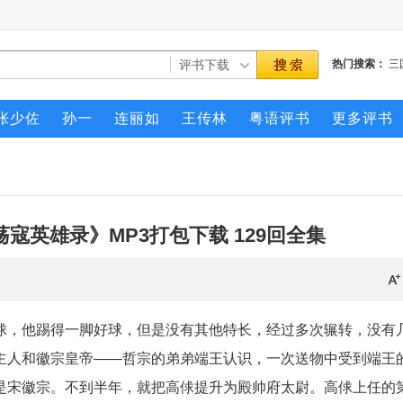
热门搜索：
三
三侠剑
薛刚反
张少佐
孙一
连丽如
王传林
粤语评书
更多评书
寇英雄录》MP3打包下载 129回全集
俅，他踢得一脚好球，但是没有其他特长，经过多次辗转，没有
主人和徽宗皇帝——哲宗的弟弟端王认识，一次送物中受到端王
是宋徽宗。不到半年，就把高俅提升为殿帅府太尉。高俅上任的