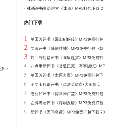
07回全集
林劲评书粤语讲古《诛仙》MP3打包下载 2
53回全集
热门下载
1
单田芳评书《蜀山剑侠传》MP3免费打包
2
下载 AI单田芳声音重现 1033回
文涛评书《韩信挂帅》MP3免费打包下载
3
26回
刘兰芳短篇评书《陈毅赴宴》MP3免费打
4
八点半新评书《贫道已死，有事烧纸》MP
包下载
更多
>
5
3免费打包下载 475回
单田芳评书《太原奇案》MP3免费打包下
6
载 6回
王文玉短篇评书《津沽英雄谱•大闹募安
7
寺》MP3免费打包下载
连丽如评书《儒商同仁堂》MP3免费打包
8
下载 95回
左髀粤语评书《薛刚反唐》MP3免费打包
9
下载 100回
新评书《民间奇谭》MP3免费打包下载 79
回