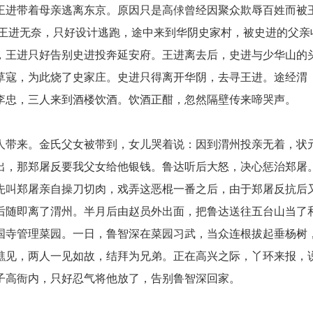
王进带着母亲逃离东京。原因只是高俅曾经因聚众欺辱百姓而被
 王进无奈，只好设计逃跑，途中来到华阴史家村，被史进的父亲
，王进只好告别史进投奔延安府。王进离去后，史进与少华山的
草寇，为此烧了史家庄。史进只得离开华阴，去寻王进。途经渭
李忠，三人来到酒楼饮酒。饮酒正酣，忽然隔壁传来啼哭声。
人带来。金氏父女被带到，女儿哭着说：因到渭州投亲无着，状
出，那郑屠反要我父女给他银钱。鲁达听后大怒，决心惩治郑屠
先叫郑屠亲自操刀切肉，戏弄这恶棍一番之后，由于郑屠反抗后
后随即离了渭州。半月后由赵员外出面，把鲁达送往五台山当了
国寺管理菜园。一日，鲁智深在菜园习武，当众连根拔起垂杨树
瞧见，两人一见如故，结拜为兄弟。正在高兴之际，丫环来报，
子高衙内，只好忍气将他放了，告别鲁智深回家。