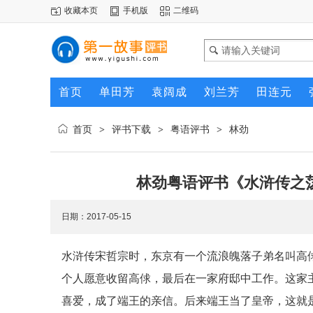
收藏本页
手机版
二维码
首页
单田芳
袁阔成
刘兰芳
田连元
首页
评书下载
粤语评书
林劲
>
>
>
林劲粤语评书《水浒传之荡
日期：2017-05-15
水浒传宋哲宗时，东京有一个流浪魄落子弟名叫高
个人愿意收留高俅，最后在一家府邸中工作。这家
喜爱，成了端王的亲信。后来端王当了皇帝，这就