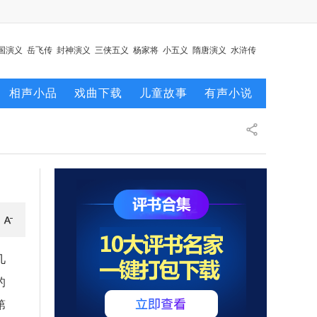
国演义
岳飞传
封神演义
三侠五义
杨家将
小五义
隋唐演义
水浒传
唐
相声小品
戏曲下载
儿童故事
有声小说
几
的
第