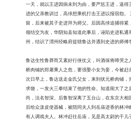
一天，就以王进因病未到为由，要严惩王进，逼得
进的父亲教训过，高俅想乘机打击王进以报宿怨。
留，后来被其子史进拜为师父。后因高俅追捕得紧
领结交为友，华阴知县知道此事后，诬陷史进私通
州，结识了渭州经略府提辖鲁达并遇到史进的师傅
鲁达生性鲁莽而又素好行侠仗义，叫酒保将啼哭之
桥肉铺的郑屠乘人之危，要强娶小女为妾，今被赶
次日早上，鲁达送走金氏父女，来到状元桥肉铺，
求饶，一发火三拳结束了他的性命。知道闹大了之
尚，法名智深。后鲁智深离了五台山，在东京大相
后给众泼皮使器械，被陪同夫人到岳庙进香的林冲
有人调戏夫人。林冲赶往岳庙，见是高太尉的干儿