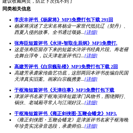
建议收藏网页，防止下次找不到了
同类相关信息
李庆丰评书《杨家将》MP3免费打包下载 291回
杨家将演述了北宋名将杨业一家世代抵抗辽（契丹）、
西夏入侵的故事。全书通过颂扬...
[详细]
张寿臣短篇评书《水浒•智取生辰纲》MP3免费打.
这是张寿臣留存下来的短篇水浒评书经典片段。寿老褪
去舞台浮夸，以天津老派评书口...
[详细]
高建芳评书《白宗巍坠楼》MP3免费打包下载 2回
高建芳承袭家传曲艺功底，这部两回本评书改编自民国
天津真实旧案。画家白宗巍携妻...
[详细]
于枢海短篇评书《天津往事》MP3免费打包下载
津派评书名家于枢海演绎短篇津门风物书，围绕脚行、
锅伙、老城厢寻常人与江湖好汉...
[详细]
于枢海短篇评书《雍正剑侠图·五鞭会蟠龙》MP3.
《雍正剑侠图・五鞭会蟠龙》是津派评书名家于枢海晚
年珍贵实况录音选段，承袭师伯...
[详细]