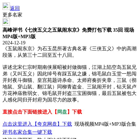
返回
更多名家
高峰评书《七侠五义之五鼠闹东京》免费打包下载 35回 现场
MP4版+MP3版
2024-12-19
《五鼠闹东京》为石玉昆所著古典名著《三侠五义》中的高潮
段落，从第三十二回至五十八回。
讲述北宋仁宗时期南侠展昭被封做御猫，江湖上陷空岛五鼠兄
弟（又叫五义）因此绰号有踩五鼠之嫌，锦毛鼠白玉堂一怒闯
开封夜斗御猫、皇宫苑题诗杀命、太师府奏折夹章，三鼠（彻
地鼠、穿山鼠、翻江鼠）同柳青盗金、三鼠闹开封，钻天鼠卢
方花神庙救弱女、锦毛鼠开封盗三宝困御猫，最后五鼠被包大
人感化同归开封府为国尽力的故事。
直接点击下面链接进入【
网盘
】下载
点击这里进入【夸克网盘】下载
现场视频MP4版+MP3版合集
评书名家合集一键下载