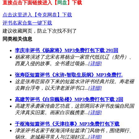
直接点击下面链接进入【
网盘
】下载
点击这里进入【夸克网盘】下载
评书名家合集一键下载
建议收藏网页，防止下次找不到了
同类相关信息
李庆丰评书《杨家将》MP3免费打包下载 291回
杨家将演述了北宋名将杨业一家世代抵抗辽（契丹）、
西夏入侵的故事。全书通过颂扬...
[详细]
张寿臣短篇评书《水浒•智取生辰纲》MP3免费打.
这是张寿臣留存下来的短篇水浒评书经典片段。寿老褪
去舞台浮夸，以天津老派评书口...
[详细]
高建芳评书《白宗巍坠楼》MP3免费打包下载 2回
高建芳承袭家传曲艺功底，这部两回本评书改编自民国
天津真实旧案。画家白宗巍携妻...
[详细]
于枢海短篇评书《天津往事》MP3免费打包下载
津派评书名家于枢海演绎短篇津门风物书，围绕脚行、
锅伙、老城厢寻常人与江湖好汉...
[详细]