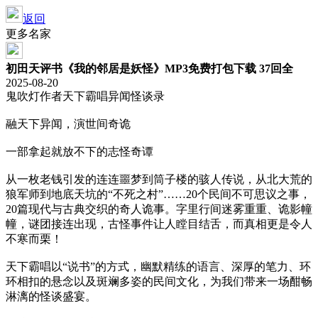
返回
更多名家
初田天评书《我的邻居是妖怪》MP3免费打包下载 37回全
2025-08-20
鬼吹灯作者天下霸唱异闻怪谈录
融天下异闻，演世间奇诡
一部拿起就放不下的志怪奇谭
从一枚老钱引发的连连噩梦到筒子楼的骇人传说，从北大荒的
狼军师到地底天坑的“不死之村”……20个民间不可思议之事，
20篇现代与古典交织的奇人诡事。字里行间迷雾重重、诡影幢
幢，谜团接连出现，古怪事件让人瞠目结舌，而真相更是令人
不寒而栗！
天下霸唱以“说书”的方式，幽默精练的语言、深厚的笔力、环
环相扣的悬念以及斑斓多姿的民间文化，为我们带来一场酣畅
淋漓的怪谈盛宴。