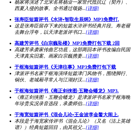
杨家将演述了北宋名将杨业一家世代抵抗辽（契丹）、
西夏入侵的故事。全书通过颂扬...
[详细]
张寿臣短篇评书《水浒•智取生辰纲》MP3免费打.
这是张寿臣留存下来的短篇水浒评书经典片段。寿老褪
去舞台浮夸，以天津老派评书口...
[详细]
高建芳评书《白宗巍坠楼》MP3免费打包下载 2回
高建芳承袭家传曲艺功底，这部两回本评书改编自民国
天津真实旧案。画家白宗巍携妻...
[详细]
于枢海短篇评书《天津往事》MP3免费打包下载
津派评书名家于枢海演绎短篇津门风物书，围绕脚行、
锅伙、老城厢寻常人与江湖好汉...
[详细]
于枢海短篇评书《雍正剑侠图·五鞭会蟠龙》MP3.
《雍正剑侠图・五鞭会蟠龙》是津派评书名家于枢海晚
年珍贵实况录音选段，承袭师伯...
[详细]
于海宽短篇评书《混会儿论•王金波李金鳌大闹上.
本段是于海宽家传评书《混会儿论》（又名《沽上英雄
谱》）经典短篇回目，由其祖父...
[详细]