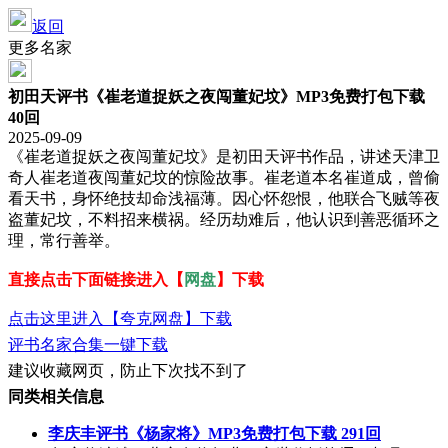
返回
更多名家
初田天评书《崔老道捉妖之夜闯董妃坟》MP3免费打包下载
40回
2025-09-09
《崔老道捉妖之夜闯董妃坟》是初田天评书作品，讲述天津卫
奇人崔老道夜闯董妃坟的惊险故事。崔老道本名崔道成，曾偷
看天书，身怀绝技却命浅福薄。因心怀怨恨，他联合飞贼等夜
盗董妃坟，不料招来横祸。经历劫难后，他认识到善恶循环之
理，常行善举。
直接点击下面链接进入【
网盘
】下载
点击这里进入【夸克网盘】下载
评书名家合集一键下载
建议收藏网页，防止下次找不到了
同类相关信息
李庆丰评书《杨家将》MP3免费打包下载 291回