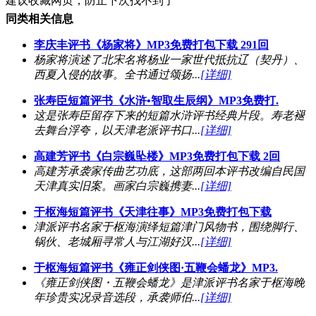
建议收藏网页，防止下次找不到了
同类相关信息
李庆丰评书《杨家将》MP3免费打包下载 291回
杨家将演述了北宋名将杨业一家世代抵抗辽（契丹）、
西夏入侵的故事。全书通过颂扬...
[详细]
张寿臣短篇评书《水浒•智取生辰纲》MP3免费打.
这是张寿臣留存下来的短篇水浒评书经典片段。寿老褪
去舞台浮夸，以天津老派评书口...
[详细]
高建芳评书《白宗巍坠楼》MP3免费打包下载 2回
高建芳承袭家传曲艺功底，这部两回本评书改编自民国
天津真实旧案。画家白宗巍携妻...
[详细]
于枢海短篇评书《天津往事》MP3免费打包下载
津派评书名家于枢海演绎短篇津门风物书，围绕脚行、
锅伙、老城厢寻常人与江湖好汉...
[详细]
于枢海短篇评书《雍正剑侠图·五鞭会蟠龙》MP3.
《雍正剑侠图・五鞭会蟠龙》是津派评书名家于枢海晚
年珍贵实况录音选段，承袭师伯...
[详细]