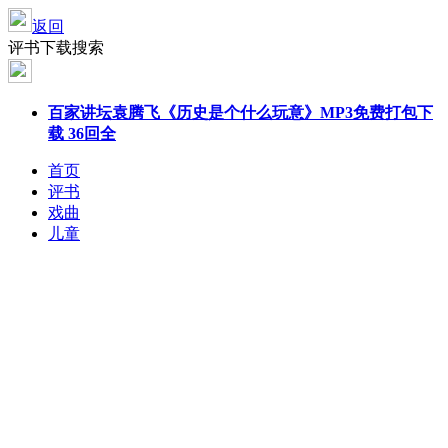
返回
评书下载搜索
百家讲坛袁腾飞《历史是个
什么
玩意》MP3免费打包下
载 36回全
首页
评书
戏曲
儿童