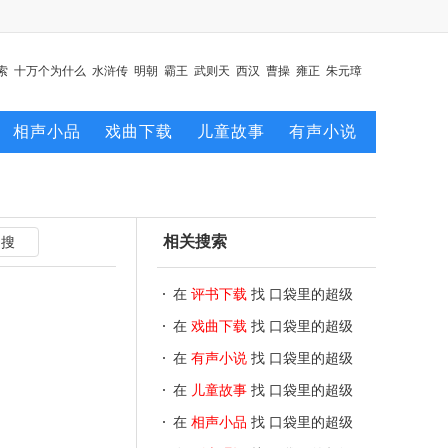
索
十万个为什么
水浒传
明朝
霸王
武则天
西汉
曹操
雍正
朱元璋
相声小品
戏曲下载
儿童故事
有声小说
相关搜索
在
评书下载
找 口袋里的超级
坦克
在
戏曲下载
找 口袋里的超级
坦克
在
有声小说
找 口袋里的超级
坦克
在
儿童故事
找 口袋里的超级
坦克
在
相声小品
找 口袋里的超级