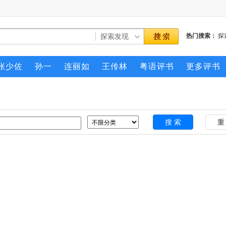
热门搜索：
探
张少佐
孙一
连丽如
王传林
粤语评书
更多评书