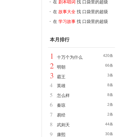
坦克
在
剧本唱词
找 口袋里的超级
坦克
在
故事大全
找 口袋里的超级
坦克
在
学习故事
找 口袋里的超级
坦克
本月排行
1
420条
十万个为什么
2
66条
明朝
3
3条
霸王
4
8条
英雄
5
8条
怎么样
6
2条
秦琼
7
2条
易经
8
44条
武则天
9
30条
康熙