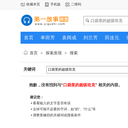
收藏本页
手机版
二维码
首页
单田芳
袁阔成
刘兰芳
田连元
首页
探索发现
搜索
>
>
关键词
抱歉，没有找到与“
口袋里的超级坦克
” 相关的内容。
建议您：
• 看看输入的文字是否有误
• 去掉可能不必要的字词，如“的”、“什么”等
• 调整更确切的关键词或搜索条件