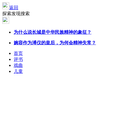
返回
探索发现搜索
为什么说长城是中华民族
精神
的象征？
婉容作为溥仪的皇后，为何会
精神
失常？
首页
评书
戏曲
儿童