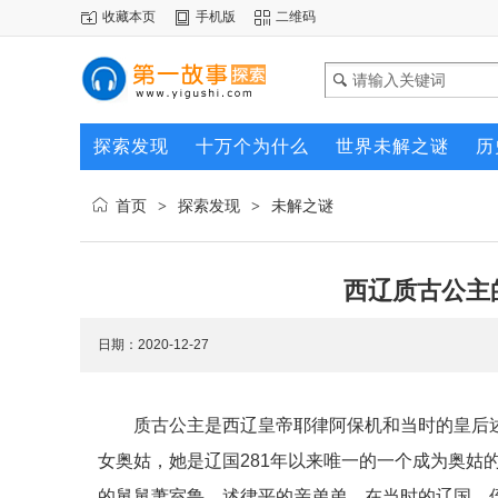
收藏本页
手机版
二维码
探索发现
十万个为什么
世界未解之谜
历
首页
探索发现
未解之谜
>
>
西辽质古公主
日期：2020-12-27
质古公主是西辽皇帝耶律阿保机和当时的皇后
女奥姑，她是辽国281年以来唯一的一个成为奥姑
的舅舅萧室鲁，述律平的亲弟弟，在当时的辽国，