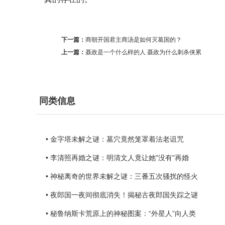
下一篇：
商朝开国君主商汤是如何灭葛国的？
上一篇：
聂政是一个什么样的人 聂政为什么刺杀侠累
同类信息
• 金字塔未解之谜：墓穴竟然笼罩着法老诅咒
• 李清照再婚之谜：明清文人竟让她"没有"再婚
• 神秘离奇的世界未解之谜：三番五次骚扰的怪火
• 夜郎国一夜间彻底消失！揭秘古夜郎国失踪之谜
• 秘鲁纳斯卡荒原上的神秘图案：“外星人”向人类