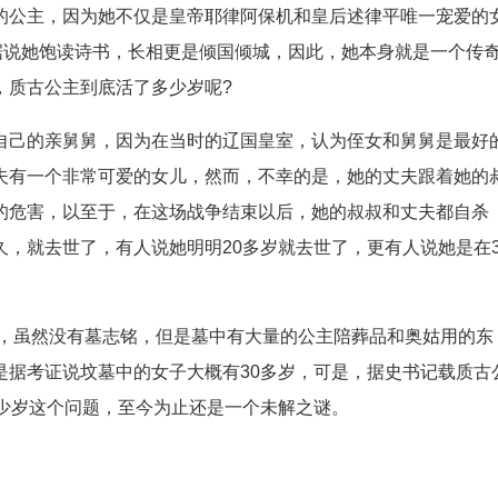
的公主，因为她不仅是皇帝耶律阿保机和皇后述律平唯一宠爱的
据说她饱读诗书，长相更是倾国倾城，因此，她本身就是一个传
，质古公主到底活了多少岁呢?
自己的亲舅舅，因为在当时的辽国皇室，认为侄女和舅舅是最好
夫有一个非常可爱的女儿，然而，不幸的是，她的丈夫跟着她的
的危害，以至于，在这场战争结束以后，她的叔叔和丈夫都自杀
，就去世了，有人说她明明20多岁就去世了，更有人说她是在3
中，虽然没有墓志铭，但是墓中有大量的公主陪葬品和奥姑用的东
是据考证说坟墓中的女子大概有30多岁，可是，据史书记载质古
多少岁这个问题，至今为止还是一个未解之谜。