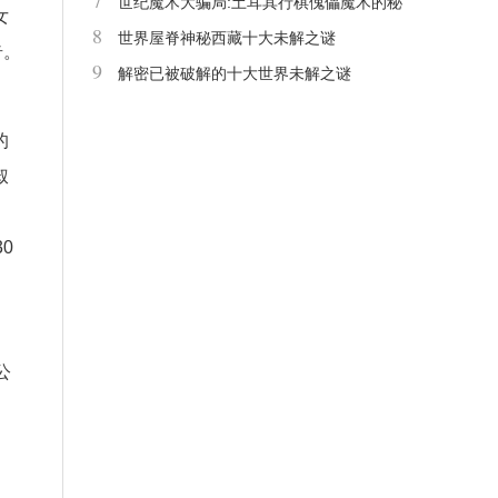
7
世纪魔术大骗局:土耳其行棋傀儡魔术的秘
女
8
密
世界屋脊神秘西藏十大未解之谜
奇。
9
解密已被破解的十大世界未解之谜
的
叔
0
公