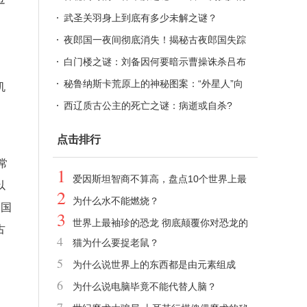
怪火
武圣关羽身上到底有多少未解之谜？
夜郎国一夜间彻底消失！揭秘古夜郎国失踪
之谜
白门楼之谜：刘备因何要暗示曹操诛杀吕布
秘鲁纳斯卡荒原上的神秘图案：“外星人”向
机
人类招手
西辽质古公主的死亡之谜：病逝或自杀?
点击排行
常
1
爱因斯坦智商不算高，盘点10个世界上最
以
2
聪明的人智商
为什么水不能燃烧？
辽国
3
世界上最袖珍的恐龙 彻底颠覆你对恐龙的
古
4
猫为什么要捉老鼠？
印象
5
为什么说世界上的东西都是由元素组成
6
的？
为什么说电脑毕竟不能代替人脑？