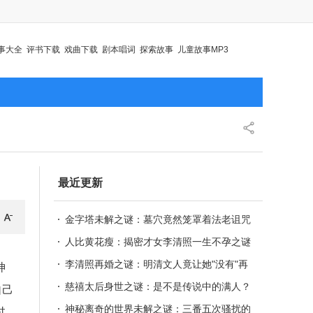
事大全
评书下载
戏曲下载
剧本唱词
探索故事
儿童故事MP3
最近更新
金字塔未解之谜：墓穴竟然笼罩着法老诅咒
人比黄花瘦：揭密才女李清照一生不孕之谜
李清照再婚之谜：明清文人竟让她"没有"再
神
婚
慈禧太后身世之谜：是不是传说中的满人？
自己
神秘离奇的世界未解之谜：三番五次骚扰的
过