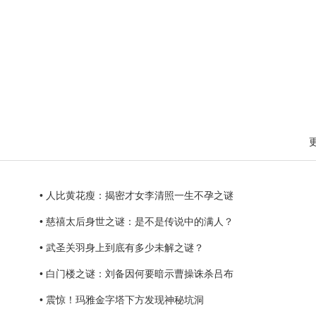
• 人比黄花瘦：揭密才女李清照一生不孕之谜
• 慈禧太后身世之谜：是不是传说中的满人？
• 武圣关羽身上到底有多少未解之谜？
• 白门楼之谜：刘备因何要暗示曹操诛杀吕布
• 震惊！玛雅金字塔下方发现神秘坑洞