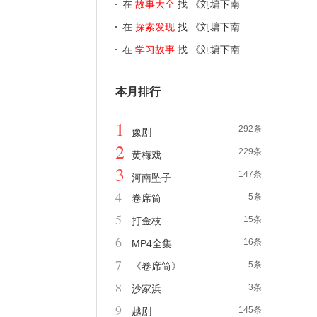
京》
在
故事大全
找 《刘墉下南
京》
在
探索发现
找 《刘墉下南
京》
在
学习故事
找 《刘墉下南
京》
本月排行
1
292条
豫剧
2
229条
黄梅戏
3
147条
河南坠子
4
5条
卷席筒
5
15条
打金枝
6
16条
MP4全集
7
5条
《卷席筒》
8
3条
沙家浜
9
145条
越剧