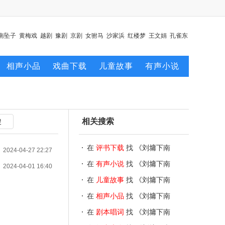
南坠子
黄梅戏
越剧
豫剧
京剧
女驸马
沙家浜
红楼梦
王文娟
孔雀东
相声小品
戏曲下载
儿童故事
有声小说
相关搜索
在
评书下载
找 《刘墉下南
2024-04-27 22:27
京》
在
有声小说
找 《刘墉下南
2024-04-01 16:40
京》
在
儿童故事
找 《刘墉下南
京》
在
相声小品
找 《刘墉下南
京》
在
剧本唱词
找 《刘墉下南