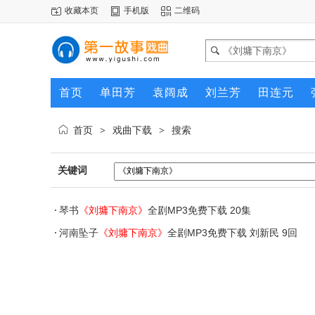
收藏本页
手机版
二维码
首页
单田芳
袁阔成
刘兰芳
田连元
首页
戏曲下载
搜索
>
>
关键词
琴书
《刘墉下南京》
全剧MP3免费下载 20集
河南坠子
《刘墉下南京》
全剧MP3免费下载 刘新民 9回