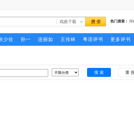
热门搜索：
河
南飞
张少佐
孙一
连丽如
王传林
粤语评书
更多评书