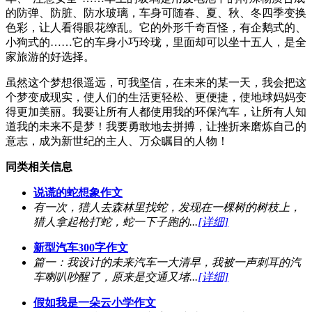
的防弹、防脏、防水玻璃，车身可随春、夏、秋、冬四季变换
色彩，让人看得眼花缭乱。它的外形千奇百怪，有企鹅式的、
小狗式的……它的车身小巧玲珑，里面却可以坐十五人，是全
家旅游的好选择。
虽然这个梦想很遥远，可我坚信，在未来的某一天，我会把这
个梦变成现实，使人们的生活更轻松、更便捷，使地球妈妈变
得更加美丽。我要让所有人都使用我的环保汽车，让所有人知
道我的未来不是梦！我要勇敢地去拼搏，让挫折来磨炼自己的
意志，成为新世纪的主人、万众瞩目的人物！
同类相关信息
说谎的蛇想象作文
有一次，猎人去森林里找蛇，发现在一棵树的树枝上，
猎人拿起枪打蛇，蛇一下子跑的...
[详细]
新型汽车300字作文
篇一：我设计的未来汽车一大清早，我被一声刺耳的汽
车喇叭吵醒了，原来是交通又堵...
[详细]
假如我是一朵云小学作文