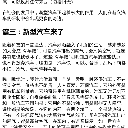
属，可以反射任何东西（包括阳光）。
在社会的发展中，新型汽车正起着极大的作用，人们在新兴汽
车的研制中会出现更多的奇迹。
篇三：新型汽车来了
随着科技的日益发达，汽车渐渐融入了我们的生活，越来越多
的人变成“有车族”，可是汽车排出的尾气，会污染空气，就连
臭氧层也被破坏了。这些“有车族”明明知道汽车的这些缺点，
也不肯放弃汽车，理由是：汽车快，可以听音乐，刮风下雨都
不怕，冷气、暖气样样具备。
晚上睡觉时，我时常做着同一个梦：发明一种环保汽车，不在
污染空气，价格也不昂贵，人人喜爱。环保汽车，它的外壳是
用有机塑料做的。它的窗是用有机玻璃做的。汽车无时无刻不
吸收太阳能，自身储备能量，听音乐无需事先充电。环保汽车
和一般汽车不同的是：它用的不是汽油，而是那些无人稀罕、
遍地都是的垃圾。在它的内部，有两个箱子，一个是散热箱，
还有一个是把废气转化为新鲜空气的箱子。所有环保汽车排出
的尾气，都是新鲜空气。在车内，有语音提示，如，后方有
车、“注意安全”……车上的玻璃是用废电池中的特殊物质合成