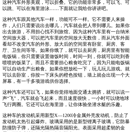
这种汽车外形美观，可以折叠。它的功能非常多，可以飞、可
以跳、可以在海里游泳……下面就让我给你讲讲吧。
这种汽车跟其他汽车一样，功能可不一样。它不需要人来操
作，人们只需要说出去哪儿，汽车就会把人带到哪儿。如果你
出去旅游，不用担心找不到旅馆。因为这种汽车里有一台纳米
空间放大器，可以把汽车里的空间放大无数倍，而从汽车外面
看却不改变汽车的外形。放大后的空间里有卧室、厨房、客
厅、卫生间等等。如果你饿了，就可以去厨房，厨房里有智能
电饭锅，你只需要设置做饭时间，时间一到，你就可以吃到香
喷喷的饭菜了。而且不需要担心粮食吃完了，因为只能电饭锅
可以自动生产出粮食。如果你想放松一下，玩儿玩儿游戏。就
可以去卧室，你按一下床头的橙色按钮，墙上就会出现一个大
屏幕，有一千多项游戏供你选择。
这种汽车还可以飞，如果你觉得地面交通太拥挤，就可以说一
声“飞”，汽车就会飞起来，而且速度很快，一小时可以绕地球
飞行两圈。它还可以在海里游，让你体验坐潜水艇的乐趣。
这种车的发动机采用新型X—1200冷金属外壳发动机，防止了
发动机太热引起爆炸。玻璃采用的是新型锂离子玻璃，它防暴
防撞防子弹，还隔光隔热隔音隔阳光。表面采用超柔韧的金