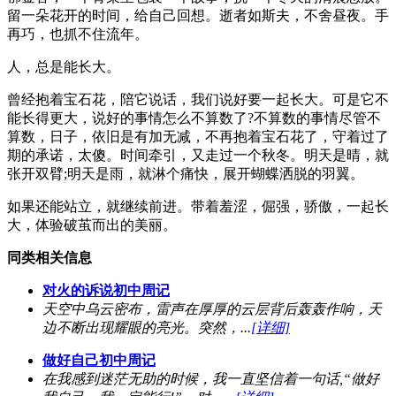
留一朵花开的时间，给自己回想。逝者如斯夫，不舍昼夜。手
再巧，也抓不住流年。
人，总是能长大。
曾经抱着宝石花，陪它说话，我们说好要一起长大。可是它不
能长得更大，说好的事情怎么不算数了?不算数的事情尽管不
算数，日子，依旧是有加无减，不再抱着宝石花了，守着过了
期的承诺，太傻。时间牵引，又走过一个秋冬。明天是晴，就
张开双臂;明天是雨，就淋个痛快，展开蝴蝶洒脱的羽翼。
如果还能站立，就继续前进。带着羞涩，倔强，骄傲，一起长
大，体验破茧而出的美丽。
同类相关信息
对火的诉说初中周记
天空中乌云密布，雷声在厚厚的云层背后轰轰作响，天
边不断出现耀眼的亮光。突然，...
[详细]
做好自己初中周记
在我感到迷茫无助的时候，我一直坚信着一句话,“做好