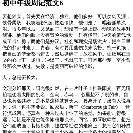
初中年级周记范文6
要想独立，首先要在经济上独立。他们多好，可以仗剑天涯，
侠骨柔肠。我笑着祝他们旅途愉快。他们走了，唱着孤单流
浪。很多年以后，又见面了，却没有一路上惊心动魄的故事对
我讲。他们的脸上没有冒险的激动，只有倦容。冲天的豪气也
成了当年勇，而他们是好汉。社会和现实是场洪灾，把白日里
做的梦都冲走了。青春，有时要用些伤痕来装扮。找一页纸，
把自己的梦全都写进去，然后撕碎了，放在风中。让纸屑在垂
坠的心上下一场雨，冲淡了，也就忘了。可是那些梦，至少曾
经那么生动过。失败，是美丽而破碎的浮影。
人，总是要长大。
文理分班那天，阳光很灿烂。在一片叶子上推敲阳光，百无聊
赖地想着太阳的别名：金乌，赤乌......心里想不了别的事。自
己也莫名其妙，是不是这样就算长大。要离开了，没有人说再
见，似乎也不需要说。回家后，听了《Scarborough Fair》，音
符流成河，还真有一种从过去毕业了的感觉。如果能走得很
远，记忆是不是也能像旅程那么长。回忆，似琴歌肆意。想把
它们画成画，装裱起来，挂在常经过的走廊上。想把它们种成
郁金香，一个骨朵里包裹一个故事，挑一个冬天的清晨怒放。