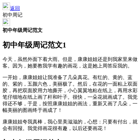
返回
初中周记
初中年级周记范文
初中年级周记范文1
今天，虽然外面下着大雨。但是，康康姐姐还是到我家里来做
客。因为，她要教我学有趣的画花，这是她上周答应我的。
一开始，康康姐姐让我准备了几朵真花。有红的、黄的、蓝
的、紫的，五颜六色，美丽极了。然后，在花的一面粘上双面
胶，再把双面胶用力地撕开，小心翼翼地粘在纸上，再用水彩
笔仔细地在纸上画了杆和叶子。很快，一朵花就画成了。我觉
得还不够，于是，按照康康姐姐的画法，重新又画了几朵，一
幅美丽的图画终于画成了！
康康姐姐夸我真棒，我心里美滋滋的，心想：只要有付出，就
会有回报。我觉得画花很有趣，以后还要画花！