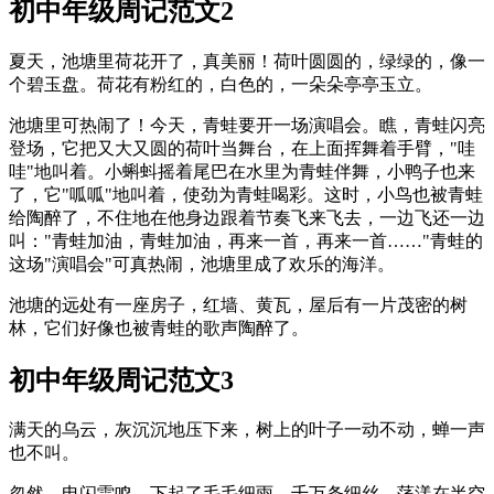
初中年级周记范文2
夏天，池塘里荷花开了，真美丽！荷叶圆圆的，绿绿的，像一
个碧玉盘。荷花有粉红的，白色的，一朵朵亭亭玉立。
池塘里可热闹了！今天，青蛙要开一场演唱会。瞧，青蛙闪亮
登场，它把又大又圆的荷叶当舞台，在上面挥舞着手臂，"哇
哇"地叫着。小蝌蚪摇着尾巴在水里为青蛙伴舞，小鸭子也来
了，它"呱呱"地叫着，使劲为青蛙喝彩。这时，小鸟也被青蛙
给陶醉了，不住地在他身边跟着节奏飞来飞去，一边飞还一边
叫："青蛙加油，青蛙加油，再来一首，再来一首……"青蛙的
这场"演唱会"可真热闹，池塘里成了欢乐的海洋。
池塘的远处有一座房子，红墙、黄瓦，屋后有一片茂密的树
林，它们好像也被青蛙的歌声陶醉了。
初中年级周记范文3
满天的乌云，灰沉沉地压下来，树上的叶子一动不动，蝉一声
也不叫。
忽然，电闪雷鸣，下起了毛毛细雨。千万条细丝，荡漾在半空