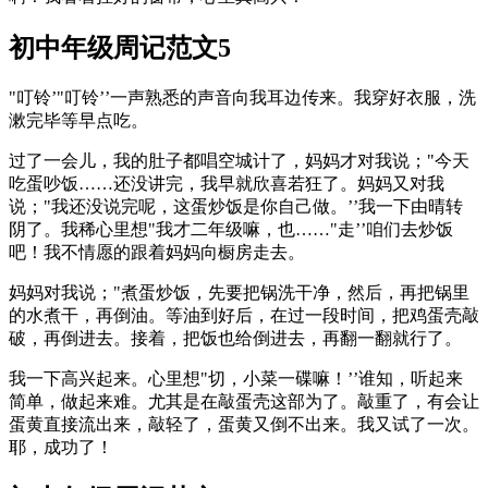
初中年级周记范文5
"叮铃’"叮铃’’一声熟悉的声音向我耳边传来。我穿好衣服，洗
漱完毕等早点吃。
过了一会儿，我的肚子都唱空城计了，妈妈才对我说；"今天
吃蛋吵饭……还没讲完，我早就欣喜若狂了。妈妈又对我
说；"我还没说完呢，这蛋炒饭是你自己做。’’我一下由晴转
阴了。我稀心里想"我才二年级嘛，也……"走’’咱们去炒饭
吧！我不情愿的跟着妈妈向橱房走去。
妈妈对我说；"煮蛋炒饭，先要把锅洗干净，然后，再把锅里
的水煮干，再倒油。等油到好后，在过一段时间，把鸡蛋壳敲
破，再倒进去。接着，把饭也给倒进去，再翻一翻就行了。
我一下高兴起来。心里想"切，小菜一碟嘛！’’谁知，听起来
简单，做起来难。尤其是在敲蛋壳这部为了。敲重了，有会让
蛋黄直接流出来，敲轻了，蛋黄又倒不出来。我又试了一次。
耶，成功了！