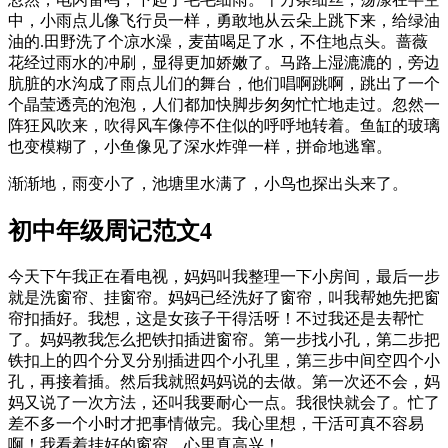
中，小雨点儿像飞行员一样，勇敢地从云朵上跳下来，给绿油
油的.田野洗了个凉水澡，麦苗喝足了水，不住地点头。蔷薇
花经过雨水的冲刷，显得更加娇嫩了。马路上湿漉漉的，旁边
肮脏的水沟成了雨点儿们的舞台，他们唱啊跳啊，跳出了一个
个晶莹透亮的泡泡，人们都加快脚步匆匆忙忙地走过。忽然一
阵狂风吹来，吹得风车像停不住似的呼呼地转着。鱼缸的玻璃
也变模糊了，小鱼像见了深水炸弹一样，拼命地逃窜。
渐渐地，雨变小了，池塘里水满了，小鸟也探出头来了。
初中年级周记范文4
今天下午我正在看电视，妈妈叫我整理一下小房间，最后一步
就是洗窗帘、挂窗帘。妈妈已经洗好了窗帘，叫我帮她先把窗
帘扣插好。我想，这是女孩子干得活呀！不过我还是去帮忙
了。妈妈教我怎么把铁扣插进窗帘。第一步找小孔，第二步把
铁扣上的四个分叉分别插进四个小孔里，第三步中间空四个小
孔，再接着插。然后我就照妈妈说的去做。第一次还不会，妈
妈又说了一次方法，还叫我要耐心一点。我很快就会了。忙了
差不多一个小时才把事情做完。我心里想，干活可真不容易
啊！我看着挂好的窗帘，心里真高兴！