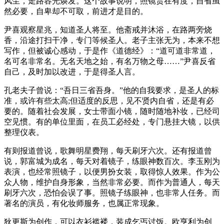
风尘，走路容光焕发。这个故事说明，照镜贵在有度，自省虽
然必要，自卑却不可取，前进才是目的。
尹喜观察星兆，知道圣人将至。他斋戒并沐浴，在路两旁烧
香，沿途打扫干净，专门等候圣人。老子主张无为，本来不想
写作，但被诚心感动，于是作《道德经》：“道可道非常道，
名可名非常名。无名天地之始，有名万物之母……”尹喜反省
自己，及时加以改进，于是得圣人言。
孔老夫子曾说：“吾日三省吾身。”他的自我要求，是圣人的标
准，或许有些太高;但适度的反思，见不贤内自省，还是有必
要的。随着社会发展，女士带面小镜，随时随地补妆，已经司
空见惯。有的单位里面，在员工必经处，专门悬挂大镜，以供
整理仪表。
有则报道曾说，歌舞明星费翔，每天刷牙六次。还有报道曾
说，郭富城为成名，每天对着镜子，练眼神数百次。李玉刚为
表演，也经常照镜子，以便男扮女装，取得惊人效果。作为公
众人物，维护自身形象，当然非常必要。而作为普通人，每天
刷牙六次，恐怕会误了事。照镜子练眼神，也非常人任务。而
著名的演员，有化妆师服务，也属正常现象。
狄更斯为创作，可以衣衫褴褛，装成乞丐讨饭。欧亨利为创