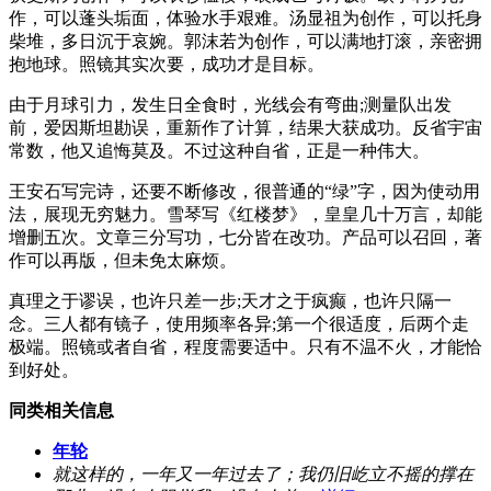
作，可以蓬头垢面，体验水手艰难。汤显祖为创作，可以托身
柴堆，多日沉于哀婉。郭沫若为创作，可以满地打滚，亲密拥
抱地球。照镜其实次要，成功才是目标。
由于月球引力，发生日全食时，光线会有弯曲;测量队出发
前，爱因斯坦勘误，重新作了计算，结果大获成功。反省宇宙
常数，他又追悔莫及。不过这种自省，正是一种伟大。
王安石写完诗，还要不断修改，很普通的“绿”字，因为使动用
法，展现无穷魅力。雪琴写《红楼梦》，皇皇几十万言，却能
增删五次。文章三分写功，七分皆在改功。产品可以召回，著
作可以再版，但未免太麻烦。
真理之于谬误，也许只差一步;天才之于疯癫，也许只隔一
念。三人都有镜子，使用频率各异;第一个很适度，后两个走
极端。照镜或者自省，程度需要适中。只有不温不火，才能恰
到好处。
同类相关信息
年轮
就这样的，一年又一年过去了；我仍旧屹立不摇的撑在