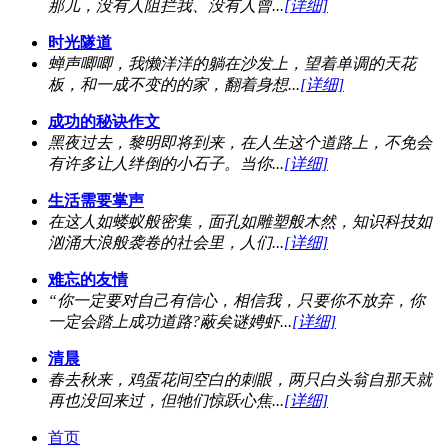
那儿，没有人阻拦我、没有人曾...
[详细]
时光隧道
蝉声唧唧，我懒洋洋的躺在沙发上，望着单调的天花
板，和一成不变的的家，翻着身想...
[详细]
成功的秘诀作文
黑夜过去，黎明即将到来，在人生这个道路上，不免会
有许多让人绊倒的小石子。当你...
[详细]
生活需要掌声
在这人如蝼蚁般密集，面孔如雕塑般木然，知识科技如
汹涌大浪般袭卷的社会里，人们...
[详细]
难忘的友情
“你一定要对自己有信心，相信我，只要你不放弃，你
一定会踏上成功道路?蔽矣谜娉虾...
[详细]
清晨
春去秋来，鸡蛋花间空白的刺眼，两只白头翁自那天就
再也没回来过，但牠们惊跃心焦...
[详细]
首页