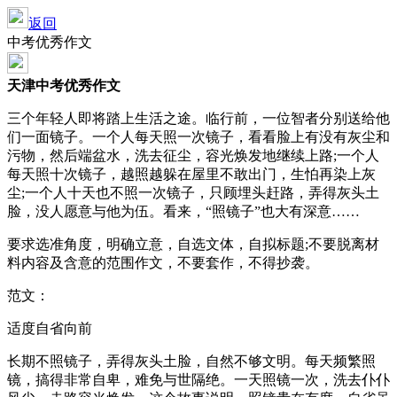
返回
中考优秀作文
天津中考优秀作文
三个年轻人即将踏上生活之途。临行前，一位智者分别送给他
们一面镜子。一个人每天照一次镜子，看看脸上有没有灰尘和
污物，然后端盆水，洗去征尘，容光焕发地继续上路;一个人
每天照十次镜子，越照越躲在屋里不敢出门，生怕再染上灰
尘;一个人十天也不照一次镜子，只顾埋头赶路，弄得灰头土
脸，没人愿意与他为伍。看来，“照镜子”也大有深意……
要求选准角度，明确立意，自选文体，自拟标题;不要脱离材
料内容及含意的范围作文，不要套作，不得抄袭。
范文：
适度自省向前
长期不照镜子，弄得灰头土脸，自然不够文明。每天频繁照
镜，搞得非常自卑，难免与世隔绝。一天照镜一次，洗去仆仆