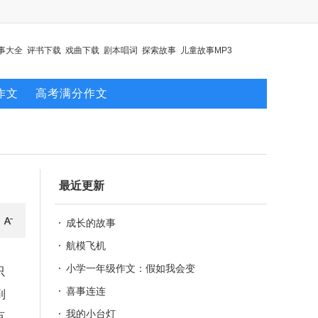
事大全
评书下载
戏曲下载
剧本唱词
探索故事
儿童故事MP3
作文
高考满分作文
最近更新
成长的故事
航模飞机
小学一年级作文：假如我会变
只
喜事连连
到
我的小台灯
百