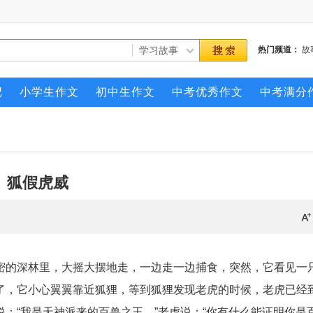
热门频道：
故
记
小学生作文
初中生作文
中考优秀作文
中考满分
狐假虎威
密的深林里，大摇大摆地走，一边走一边捕食，突然，它看见一
了，它小心翼翼靠近狐狸，等到狐狸发现老虎的时候，老虎已经
：“我是天神派来的百兽之王。”老虎说：“你有什么能证明你是