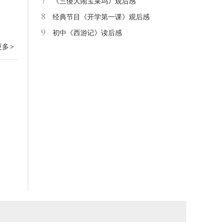
7
《三儍大闹宝莱坞》观后感
8
经典节目《开学第一课》观后感
9
初中《西游记》读后感
更多
>