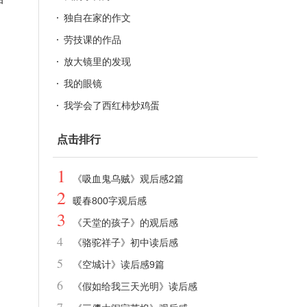
独自在家的作文
，
劳技课的作品
放大镜里的发现
我的眼镜
我学会了西红柿炒鸡蛋
点击排行
1
《吸血鬼乌贼》观后感2篇
2
暖春800字观后感
3
《天堂的孩子》的观后感
4
《骆驼祥子》初中读后感
5
《空城计》读后感9篇
6
《假如给我三天光明》读后感