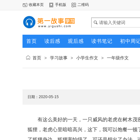
收藏本页
手机版
二维码
首页
读后感
观后感
读书笔记
初中周
首页
学习故事
小学生作文
一年级作文
>
>
>
日期：2020-05-15
有这么美好的一天，一只威风的老虎在树木茂
狐狸，老虎心里暗暗高兴，这下，我可以饱餐一顿
了狐狸身边，狐狸害怕级了，可还是想出了办法，说