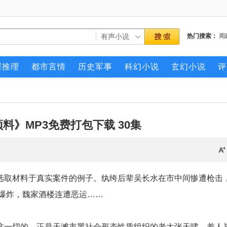
热门搜索：
周
默
王明君
百
探推理
都市言情
历史军事
科幻小说
玄幻小说
评
料》MP3免费打包下载 30集
选取材料于真实案件的例子。纨绔后辈吴长水在市中间惨遭枪击
 爆炸，魏家酒楼连遭恶运……
这一切的，正是天滩市黑社会形态性质组织的老大张天啸。差人