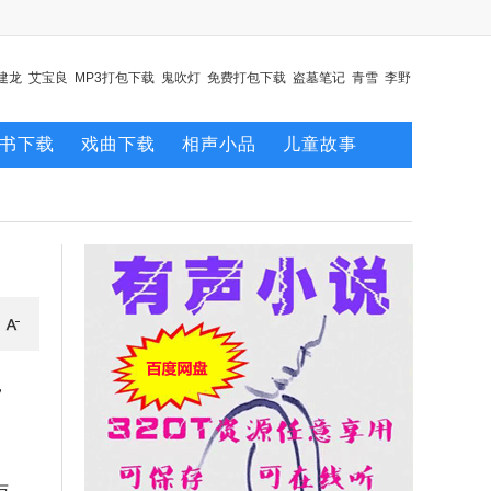
建龙
艾宝良
MP3打包下载
鬼吹灯
免费打包下载
盗墓笔记
青雪
李野
家讲坛
书下载
戏曲下载
相声小品
儿童故事
，
与