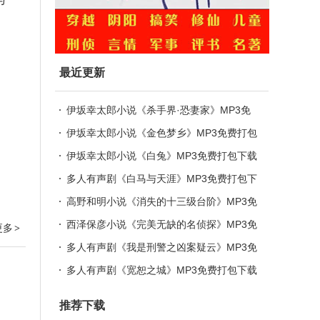
最近更新
伊坂幸太郎小说《杀手界·恐妻家》MP3免
费打包下载 58集 老柯读书播讲
伊坂幸太郎小说《金色梦乡》MP3免费打包
下载 35集 老柯读书播讲
伊坂幸太郎小说《白兔》MP3免费打包下载
74集 老柯读书播讲
多人有声剧《白马与天涯》MP3免费打包下
载 白夜剧场 143集完结
高野和明小说《消失的十三级台阶》MP3免
费打包下载 白夜剧场 52集完结
西泽保彦小说《完美无缺的名侦探》MP3免
更多
>
费打包下载 33集 老柯读书播讲
多人有声剧《我是刑警之凶案疑云》MP3免
费打包下载 北斋雪播讲 301集完结
多人有声剧《宽恕之城》MP3免费打包下载
白夜剧场播讲 145集完结
推荐下载