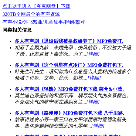
点击这里进入【夸克网盘】下载
320TB全网最全的有声资源
有声小说/评书戏曲/儿童故事/得到/攀登
同类相关信息
多人有声剧《退婚后我被皇叔娇养了》MP3免费打.
相府千金顾九龄，未婚先孕，伤风败俗，不仅被太子退
了婚，还差点被下毒害死。为了...
[详细]
多人有声剧《这个明星有点冷门》MP3免费打包下.
叶先生叶先生，请问你为什么总是出人意料的跨越多个
领域？诗歌、文学、音乐、影视....
[详细]
多人有声剧《轻熟》MP3免费打包下载 莱兮&小茂 .
莫兰迪色系是指饱和度不高、脱尽烟火气的灰系颜色。
不食烟火气的陈宁溪在遇到莫兰...
[详细]
多人有声剧《路漫漫》MP3免费打包下载 八千里路.
故事讲述俞小野一家三口在太平洋度假时遭遇游艇失
事，集体穿越到物资匮乏的七零年...
[详细]