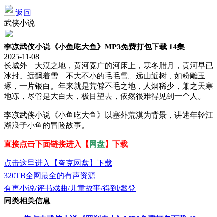
返回
武侠小说
李凉武侠小说《小鱼吃大鱼》MP3免费打包下载 14集
2025-11-08
长城外，大漠之地，黄河宽广的河床上，寒冬腊月，黄河早已
冰封。远飘着雪，不大不小的毛毛雪。远山近树，如粉雕玉
琢，一片银白。年来就是荒僻不毛之地，人烟稀少，兼之天寒
地冻，尽管是大白天，极目望去，依然很难得见到一个人。
李凉武侠小说《小鱼吃大鱼》以塞外荒漠为背景，讲述年轻江
湖浪子小鱼的冒险故事。
直接点击下面链接进入【
网盘
】下载
点击这里进入【夸克网盘】下载
320TB全网最全的有声资源
有声小说/评书戏曲/儿童故事/得到/攀登
同类相关信息