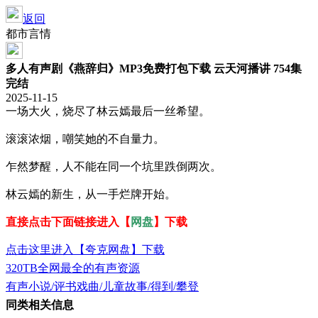
返回
都市言情
多人有声剧《燕辞归》MP3免费打包下载 云天河播讲 754集
完结
2025-11-15
一场大火，烧尽了林云嫣最后一丝希望。
滚滚浓烟，嘲笑她的不自量力。
乍然梦醒，人不能在同一个坑里跌倒两次。
林云嫣的新生，从一手烂牌开始。
直接点击下面链接进入【
网盘
】下载
点击这里进入【夸克网盘】下载
320TB全网最全的有声资源
有声小说/评书戏曲/儿童故事/得到/攀登
同类相关信息