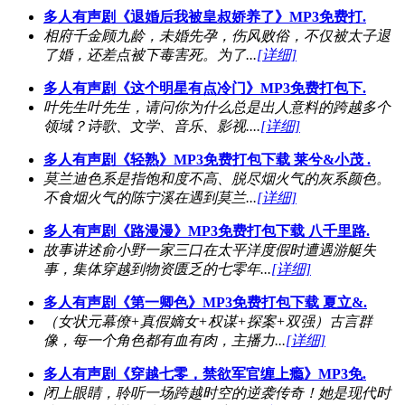
多人有声剧《退婚后我被皇叔娇养了》MP3免费打.
相府千金顾九龄，未婚先孕，伤风败俗，不仅被太子退
了婚，还差点被下毒害死。为了...
[详细]
多人有声剧《这个明星有点冷门》MP3免费打包下.
叶先生叶先生，请问你为什么总是出人意料的跨越多个
领域？诗歌、文学、音乐、影视....
[详细]
多人有声剧《轻熟》MP3免费打包下载 莱兮&小茂 .
莫兰迪色系是指饱和度不高、脱尽烟火气的灰系颜色。
不食烟火气的陈宁溪在遇到莫兰...
[详细]
多人有声剧《路漫漫》MP3免费打包下载 八千里路.
故事讲述俞小野一家三口在太平洋度假时遭遇游艇失
事，集体穿越到物资匮乏的七零年...
[详细]
多人有声剧《第一卿色》MP3免费打包下载 夏立&.
（女状元幕僚+真假嫡女+权谋+探案+双强）古言群
像，每一个角色都有血有肉，主播力...
[详细]
多人有声剧《穿越七零，禁欲军官缠上瘾》MP3免.
闭上眼睛，聆听一场跨越时空的逆袭传奇！她是现代时