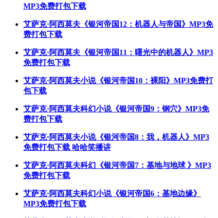
MP3免费打包下载
艾萨克·阿西莫夫《
银河
帝国12：机器人与帝国》MP3免
费打包下载
艾萨克·阿西莫夫《
银河
帝国11：曙光中的机器人》MP3
免费打包下载
艾萨克·阿西莫夫小说《
银河
帝国10：裸阳》MP3免费打
包下载
艾萨克·阿西莫夫科幻小说《
银河
帝国9：钢穴》MP3免
费打包下载
艾萨克·阿西莫夫小说《
银河
帝国8：我，机器人》MP3
免费打包下载 哈哈笑播讲
艾萨克·阿西莫夫科幻《
银河
帝国7：基地与地球 》MP3
免费打包下载
艾萨克·阿西莫夫科幻小说《
银河
帝国6：基地边缘》
MP3免费打包下载