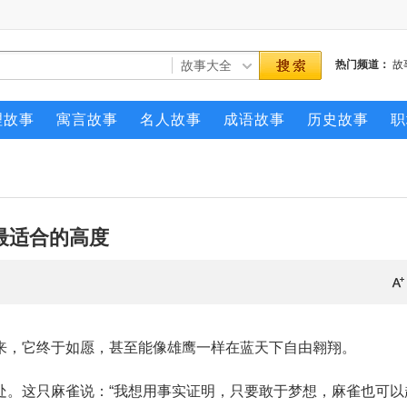
热门频道：
故
理故事
寓言故事
名人故事
成语故事
历史故事
职
最适合的高度
来，它终于如愿，甚至能像雄鹰一样在蓝天下自由翱翔。
处。这只麻雀说：“我想用事实证明，只要敢于梦想，麻雀也可以