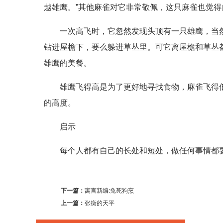
越雄鹰。”其他麻雀对它非常敬佩，这只麻雀也觉
一次高飞时，它忽然发现头顶有一只雄鹰，当
钻进屋檐下，要么躲进草丛里。可它离屋檐和草丛
雄鹰的美餐。
雄鹰飞得高是为了更好地寻找食物，麻雀飞得
的高度。
启示
每个人都有自己的长处和短处，做任何事情都
下一篇：
寓言新编:兔死狗烹
上一篇：
张衡的天平