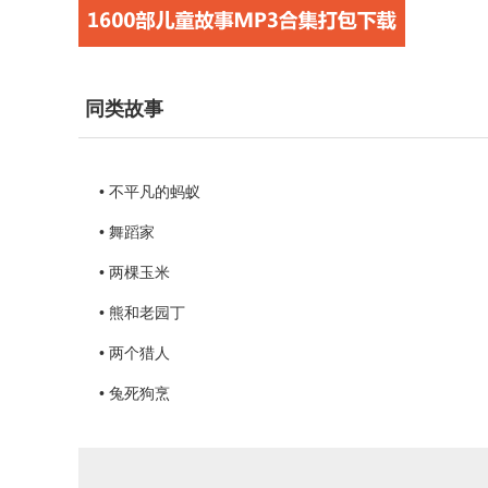
同类故事
• 不平凡的蚂蚁
• 舞蹈家
• 两棵玉米
• 熊和老园丁
• 两个猎人
• 兔死狗烹