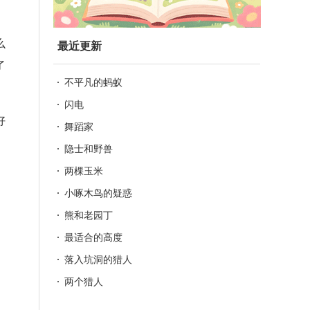
么
最近更新
了
不平凡的蚂蚁
闪电
好
舞蹈家
隐士和野兽
两棵玉米
小啄木鸟的疑惑
熊和老园丁
最适合的高度
落入坑洞的猎人
两个猎人