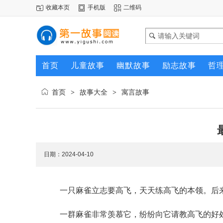
收藏本页
手机版
二维码
首页
儿童故事
幽默故事
励志故事
哲
首页
故事大全
寓言故事
>
>
日期：2024-04-10
一只麻雀立志要高飞，天天练高飞的本领。后
一群麻雀非常羡慕它，纷纷向它请教高飞的好