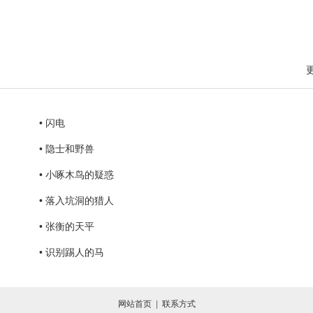
• 闪电
• 隐士和野兽
• 小啄木鸟的疑惑
• 落入坑洞的猎人
• 张衡的天平
• 识别踢人的马
网站首页
|
联系方式