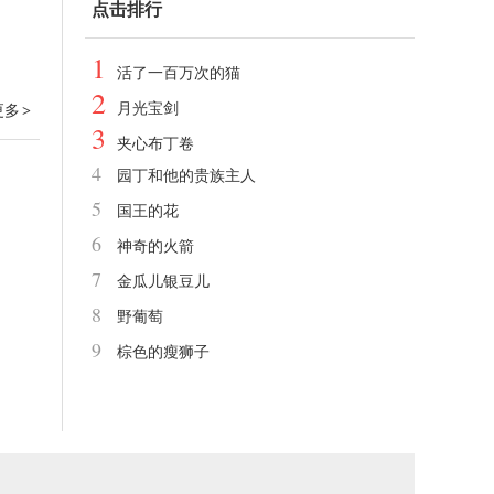
点击排行
1
活了一百万次的猫
2
月光宝剑
更多
>
3
夹心布丁卷
4
园丁和他的贵族主人
5
国王的花
6
神奇的火箭
7
金瓜儿银豆儿
8
野葡萄
9
棕色的瘦狮子