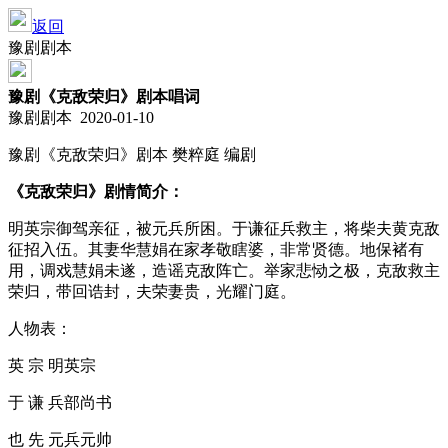
返回
豫剧剧本
豫剧《克敌荣归》剧本唱词
豫剧剧本 2020-01-10
豫剧《克敌荣归》剧本 樊粹庭 编剧
《克敌荣归》剧情简介：
明英宗御驾亲征，被元兵所困。于谦征兵救主，将柴夫黄克敌
征招入伍。其妻华慧娟在家孝敬瞎婆，非常贤德。地保褚有
用，调戏慧娟未遂，造谣克敌阵亡。举家悲恸之极，克敌救主
荣归，带回诰封，夫荣妻贵，光耀门庭。
人物表：
英 宗 明英宗
于 谦 兵部尚书
也 先 元兵元帅