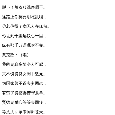
脱下了脏衣服洗净晒干。
途路上你莫要胡吃乱咽，
你若你得了病无人在床前。
你去到千里远奴心千里，
纵有那千万语嘱咐不完。
黄克敌：（唱）
我的妻真多情令人可感，
真不愧贤良女闺中魁元。
为国家顾不得夫妻团恋，
有劳了贤德妻苦守孤单。
贤德妻耐心等等夫回转，
等丈夫回家来同谢苍天。