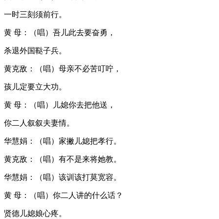
一时三刻须前行。
黄 母：（唱）吾儿此去要奋勇，
杀退外国鞑子兵。
黄克敌：（唱）母亲不必苦叮咛，
孩儿定要立大功。
黄 母：（唱）儿媳你去把他送，
你二人叙叙夫妻情。
华慧娟：（唱）家撇儿媳把孝行。
黄克敌：（唱）有不是来将她教。
华慧娟：（唱）该训该打莫宽容。
黄 母：（唱）你二人讲的什么话？
贤德儿媳娘心疼。