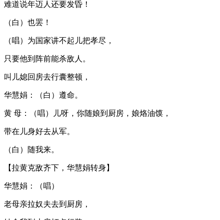
难道说年迈人还要发昏！
（白）也罢！
（唱）为国家讲不起儿把孝尽，
只要他到阵前能杀敌人。
叫儿媳回房去行囊整顿，
华慧娟：（白）遵命。
黄 母：（唱）儿呀，你随娘到厨房，娘烙油馍，
带在儿身好去从军。
（白）随我来。
【拉黄克敌齐下，华慧娟转身】
华慧娟：（唱）
老母亲拉奴夫去到厨房，