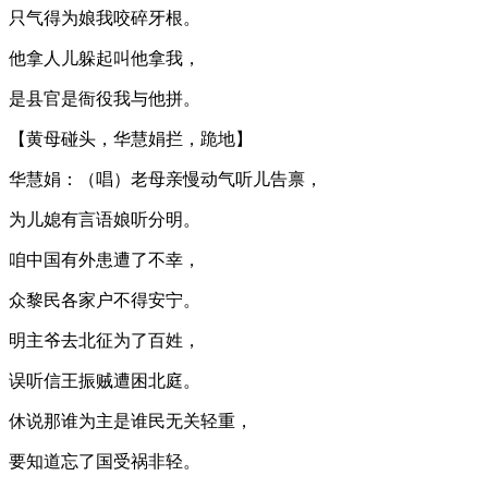
只气得为娘我咬碎牙根。
他拿人儿躲起叫他拿我，
是县官是衙役我与他拼。
【黄母碰头，华慧娟拦，跪地】
华慧娟：（唱）老母亲慢动气听儿告禀，
为儿媳有言语娘听分明。
咱中国有外患遭了不幸，
众黎民各家户不得安宁。
明主爷去北征为了百姓，
误听信王振贼遭困北庭。
休说那谁为主是谁民无关轻重，
要知道忘了国受祸非轻。