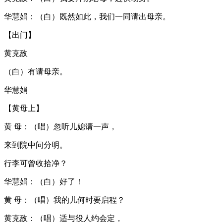
华慧娟：（白）既然如此，我们一同请出母亲。
【出门】
黄克敌
（白）有请母亲。
华慧娟
【黄母上】
黄 母：（唱）忽听儿媳请一声，
来到院中问分明。
行李可曾收拾净？
华慧娟：（白）好了！
黄 母：（唱）我的儿何时要启程？
黄克敌：（唱）适与役人约会定，