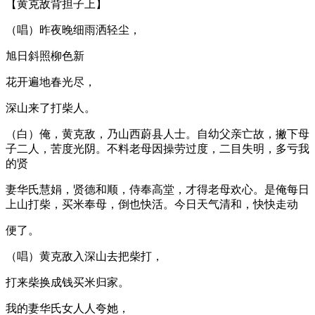
【黄克敌背担子上】
（唱）昨夜晚细雨洒轻尘，
旭日斜照柳色新
花开遍地春光尽，
深山来了打柴人。
（白）俺，黄克敌，乃山西蔚县人士。自幼父亲亡故，撇下母
子二人，苦度光阴。不料老母因操劳过度，二目失明，多亏我
的贤
妻华氏慧娟，贤德和顺，侍奉高堂，才得老母欢心。是俺每日
上山打柴，买米奉母，倒也快活。今日天气清和，快快走动
便了。
（唱）黄克敌入深山去把柴打，
打来柴换成钱买米归家。
我的妻华氏女人人夸她，