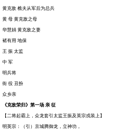
黄克敌 樵夫从军后为总兵
黄 母 黄克敌之母
华慧娟 黄克敌之妻
褚有用 地保
王 振 太监
中 军
明兵将
衙 役 丑扮
众乡亲
《克敌荣归》第一场 亲 征
【二将起霸上，众龙套引太监王振及英宗戎装上】
明英宗：（引）京城腾御龙，立神功，