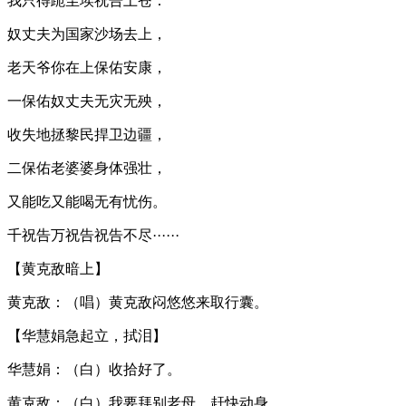
我只得跪尘埃祝告上苍：
奴丈夫为国家沙场去上，
老天爷你在上保佑安康，
一保佑奴丈夫无灾无殃，
收失地拯黎民捍卫边疆，
二保佑老婆婆身体强壮，
又能吃又能喝无有忧伤。
千祝告万祝告祝告不尽······
【黄克敌暗上】
黄克敌：（唱）黄克敌闷悠悠来取行囊。
【华慧娟急起立，拭泪】
华慧娟：（白）收拾好了。
黄克敌：（白）我要拜别老母，赶快动身。