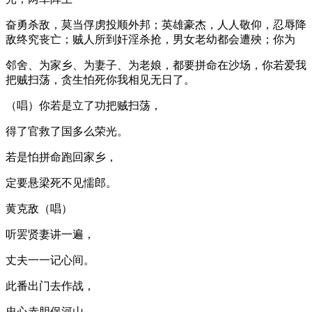
奋勇杀敌，莫当俘虏投顺外邦；英雄豪杰，人人敬仰，忍辱降
敌终究丧亡；贼人所到奸淫杀抢，男女老幼都会遭殃；你为
邻舍、为家乡、为妻子、为老娘，都要拼命在沙场，你若爱我
把贼扫荡，贪生怕死你我相见无日了。
（唱）你若是立了功把贼扫荡，
得了官救了国多么荣光。
若是怕拼命跑回家乡，
定要悬梁死不见懦郎。
黄克敌（唱）
听罢贤妻讲一遍，
丈夫一一记心间。
此番出门去作战，
忠心赤胆保河山。