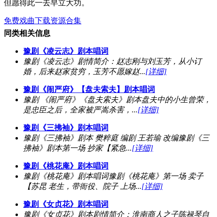
但愿得此一去早立大功。
免费戏曲下载资源合集
同类相关信息
豫剧《凌云志》剧本唱词
豫剧《凌云志》剧情简介：赵志刚与刘玉芳，从小订
婚，后来赵家贫穷，玉芳不愿嫁赵...
[详细]
豫剧《闹严府》【盘夫索夫】剧本唱词
豫剧 《闹严府》《盘夫索夫》剧本盘夫中的小生曾荣，
是忠臣之后，全家被严嵩杀害，...
[详细]
豫剧《三拂袖》剧本唱词
豫剧《三拂袖》剧本 樊粹庭 编剧 王若瑜 改编豫剧《三
拂袖》剧本第一场 抄家【紧急...
[详细]
豫剧《桃花庵》剧本唱词
豫剧《桃花庵》剧本唱词豫剧《桃花庵》第一场 卖子
【苏昆 老生，带衙役、院子 上场...
[详细]
豫剧《女贞花》剧本唱词
豫剧《女贞花》剧本剧情简介：淮南商人之子陈禄琴自