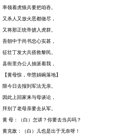
率领着虎狼兵要把咱吞。
又杀人又放火恶都做尽，
又将那正统帝掳入虎群。
吾朝中于尚书忠心实甚，
征壮丁发大兵搭救黎民。
县衙里办公人抽派着我，
【黄母惊，华慧娟碗落地】
限今日去报到军法无亲。
因此上回家来与母谈论，
拜别了老母亲要去从军。
黄 母：（白）怎讲？你要去当兵吗？
黄克敌：（白）儿也是出于无奈呀！