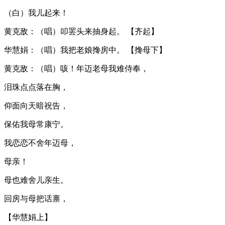
（白）我儿起来！
黄克敌：（唱）叩罢头来抽身起。 【齐起】
华慧娟：（唱）我把老娘搀房中。 【搀母下】
黄克敌：（唱）咳！年迈老母我难侍奉，
泪珠点点落在胸，
仰面向天暗祝告，
保佑我母常康宁。
我恋恋不舍年迈母，
母亲！
母也难舍儿亲生。
回房与母把话禀，
【华慧娟上】