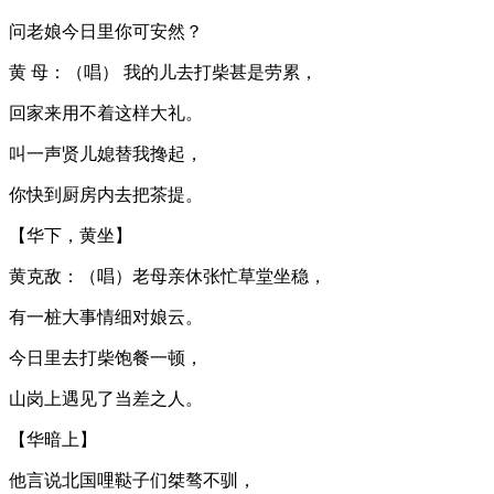
问老娘今日里你可安然？
黄 母：（唱） 我的儿去打柴甚是劳累，
回家来用不着这样大礼。
叫一声贤儿媳替我搀起，
你快到厨房内去把茶提。
【华下，黄坐】
黄克敌：（唱）老母亲休张忙草堂坐稳，
有一桩大事情细对娘云。
今日里去打柴饱餐一顿，
山岗上遇见了当差之人。
【华暗上】
他言说北国哩鞑子们桀骜不驯，