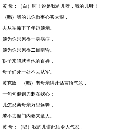
黄 母：（白）呵！说是我的儿呀，我的儿呀！
（唱）我的儿你做事心实太狠，
去从军撇下了年迈娘亲。
娘为你只累得一身病症，
娘为你只累得二目暗昏。
鞑子来咱就当他的百姓，
母子们死一处不去从军。
黄克敌：（唱）老母亲讲此话言语气忿，
一句句似钢刀刺在我心；
儿怎忍离母亲万里远奔，
若不去衙门内要来拿人。
黄 母：（唱）我的儿讲此话令人气忿，