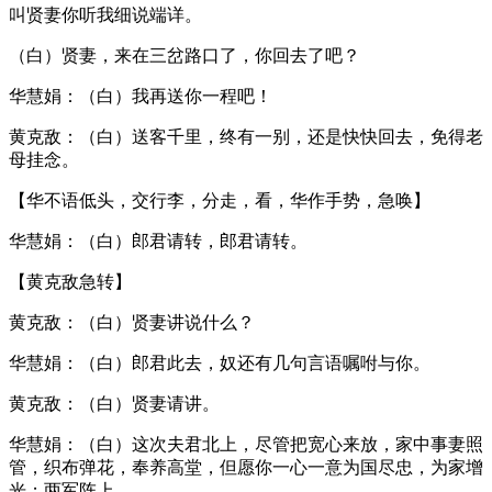
叫贤妻你听我细说端详。
（白）贤妻，来在三岔路口了，你回去了吧？
华慧娟：（白）我再送你一程吧！
黄克敌：（白）送客千里，终有一别，还是快快回去，免得老
母挂念。
【华不语低头，交行李，分走，看，华作手势，急唤】
华慧娟：（白）郎君请转，郎君请转。
【黄克敌急转】
黄克敌：（白）贤妻讲说什么？
华慧娟：（白）郎君此去，奴还有几句言语嘱咐与你。
黄克敌：（白）贤妻请讲。
华慧娟：（白）这次夫君北上，尽管把宽心来放，家中事妻照
管，织布弹花，奉养高堂，但愿你一心一意为国尽忠，为家增
光；两军阵上