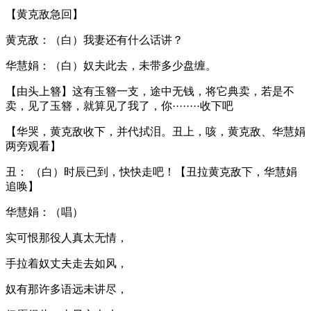
【黄克敌急回】
黄克敌：（白）我妻还有什么话讲？
华慧娟：（白）奴夫此去，未带多少盘缠。
【由头上簪】这有玉簪一支，途中无钱，将它典卖，若是不
卖，见了玉簪，就算见了我了，你········收下吧
【华哭，黄克敌收下，并代拭泪。丑上，咳，黄克敌、华慧娟
两旁观看】
丑： （白）时辰已到，快快走吧！【丑拉黄克敌下，华慧娟
追唤】
华慧娟：（唱）
实可恨那役人真太无情，
手拉着奴丈夫走去如风，
奴有那许多语远未讲尽，