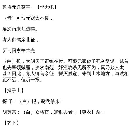
誓将元兵荡平。【坐大帐】
（诗）可恨元寇太不良，
屡次南来范边疆。
寡人御驾亲北征，
要与国家争荣光
（白）孤，大明天子正统在位。可恨元家鞑子死灰复燃，贼首
也先率领贼寇，屡次南范，奸淫烧杀无所不为，真乃欺人太
甚！因此，寡人御驾亲征，誓灭贼寇。来到土木地方，与贼相
距不远，但听一报。
【探子上】
探 子：（白）报，鞑兵杀来！
明英宗：（白）众将官，迎敌去者！【更衣】杀！
【齐下】