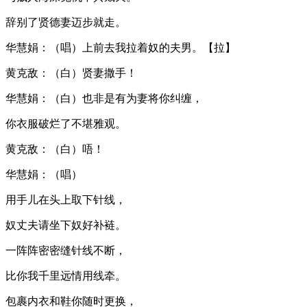
辞别了贤德妻迈步就走。
华慧娟：（唱）上前去我拉着奴的夫男。【拉】
黄克敌：（白）贤妻撒手！
华慧娟：（白）也非是有为妻将你纠缠，
你衣服破烂了不堪雅观。
黄克敌：（白）唔！
华慧娟：（唱）
用手儿在头上取下针线，
奴丈夫请坐下奴好补裢。
一阵阵密密缝针线不断，
比你我千里远情用线牵。
包裹内衣和鞋你随时更换，