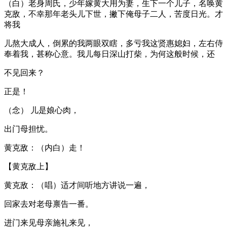
（白）老身周氏，少年嫁黄大用为妻，生下一个儿子，名唤黄
克敌，不幸那年老头儿下世，撇下俺母子二人，苦度日光。才
将我
儿熬大成人，倒累的我两眼双瞎，多亏我这贤惠媳妇，左右侍
奉着我，甚称心意。我儿每日深山打柴，为何这般时候，还
不见回来？
正是！
（念） 儿是娘心肉，
出门母担忧。
黄克敌：（内白）走！
【黄克敌上】
黄克敌：（唱）适才间听地方讲说一遍，
回家去对老母禀告一番。
进门来见母亲施礼来见，