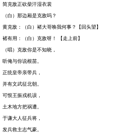
简克敌正砍柴汗湿衣裳
（白）那边厢是克敌吗？
黄克敌：（白）褚大哥唤我何事？【回头望】
褚有用：（白）克敌呀！ 【走上前】
（唱）克敌你是不知晓，
听俺与你说根苗。
正统皇帝亲带兵，
并有文武征北朝。
可恨王振戎机误，
土木地方把祸遭。
于谦大人征兵将，
发兵救主志气豪。