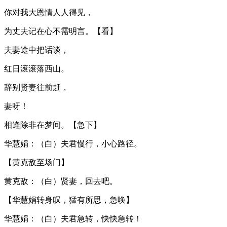
你对我大恩情人人得见，
为丈夫记在心不需明言。【看】
夫妻途中把话谈，
红日滚滚落西山。
辞别贤妻往前赶，
妻呀！
相逢除非在梦间。【急下】
华慧娟：（白）夫君慢行，小心路径。
【黄克敌至场门】
黄克敌：（白）贤妻，回去吧。
【华慧娟转身叹，猛有所思，急唤】
华慧娟：（白）夫君急转，快快急转！