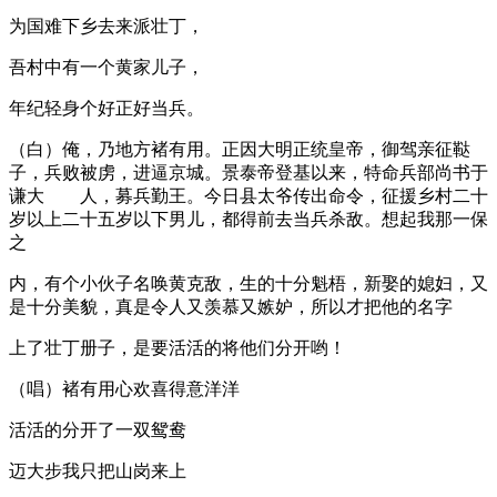
为国难下乡去来派壮丁，
吾村中有一个黄家儿子，
年纪轻身个好正好当兵。
（白）俺，乃地方褚有用。正因大明正统皇帝，御驾亲征鞑
子，兵败被虏，进逼京城。景泰帝登基以来，特命兵部尚书于
谦大 人，募兵勤王。今日县太爷传出命令，征援乡村二十
岁以上二十五岁以下男儿，都得前去当兵杀敌。想起我那一保
之
内，有个小伙子名唤黄克敌，生的十分魁梧，新娶的媳妇，又
是十分美貌，真是令人又羡慕又嫉妒，所以才把他的名字
上了壮丁册子，是要活活的将他们分开哟！
（唱）褚有用心欢喜得意洋洋
活活的分开了一双鸳鸯
迈大步我只把山岗来上