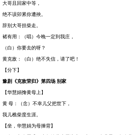
大哥且回家中等，
绝不误卯累你遭殃。
辞别大哥担柴走。
褚有用：（唱）今晚一定到我庄，
（白）你要去的呀？
黄克敌：（白）绝不失信，请了吧！
【分下】
豫剧《克敌荣归》第四场 别家
【华慧娟搀黄母上】
黄 母：（念）不幸儿父把世下，
我儿樵柴度生涯。
【坐，华慧娟为母捶背】