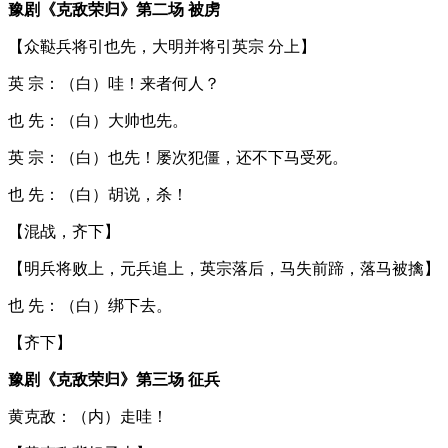
豫剧《克敌荣归》第二场 被虏
【众鞑兵将引也先，大明并将引英宗 分上】
英 宗：（白）哇！来者何人？
也 先：（白）大帅也先。
英 宗：（白）也先！屡次犯僵，还不下马受死。
也 先：（白）胡说，杀！
【混战，齐下】
【明兵将败上，元兵追上，英宗落后，马失前蹄，落马被擒】
也 先：（白）绑下去。
【齐下】
豫剧《克敌荣归》第三场 征兵
黄克敌：（内）走哇！