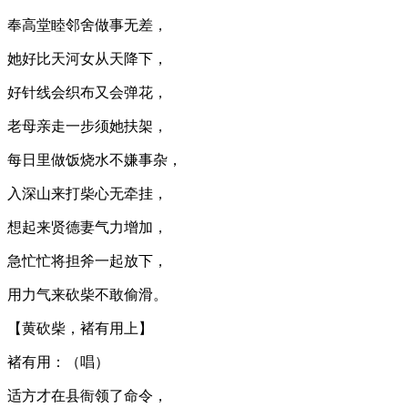
奉高堂睦邻舍做事无差，
她好比天河女从天降下，
好针线会织布又会弹花，
老母亲走一步须她扶架，
每日里做饭烧水不嫌事杂，
入深山来打柴心无牵挂，
想起来贤德妻气力增加，
急忙忙将担斧一起放下，
用力气来砍柴不敢偷滑。
【黄砍柴，褚有用上】
褚有用：（唱）
适方才在县衙领了命令，