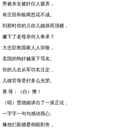
男被杀女被奸任人拨弄，
有庄田和银两想花不成。
到那时你的儿你儿媳俱死强横，
撇下了老母亲何人奉承？
大忠臣救国家人人崇敬，
卖国的狗奸贼落下骂名。
你的儿去从军功名注定，
儿做官母受封多么光荣。
黄 母：（白）懊！
（唱）贤德媳讲出了一派正论，
一字字一句句感动我心。
像他们新婚爱倒能割舍，