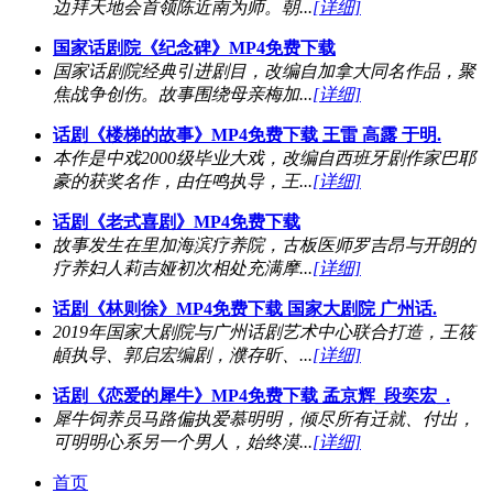
边拜天地会首领陈近南为师。朝...
[详细]
国家话剧院《纪念碑》MP4免费下载
国家话剧院经典引进剧目，改编自加拿大同名作品，聚
焦战争创伤。故事围绕母亲梅加...
[详细]
话剧《楼梯的故事》MP4免费下载 王雷 高露 于明.
本作是中戏2000级毕业大戏，改编自西班牙剧作家巴耶
豪的获奖名作，由任鸣执导，王...
[详细]
话剧《老式喜剧》MP4免费下载
故事发生在里加海滨疗养院，古板医师罗吉昂与开朗的
疗养妇人莉吉娅初次相处充满摩...
[详细]
话剧《林则徐》MP4免费下载 国家大剧院 广州话.
2019年国家大剧院与广州话剧艺术中心联合打造，王筱
頔执导、郭启宏编剧，濮存昕、...
[详细]
话剧《恋爱的犀牛》MP4免费下载 孟京辉_段奕宏_.
犀牛饲养员马路偏执爱慕明明，倾尽所有迁就、付出，
可明明心系另一个男人，始终漠...
[详细]
首页