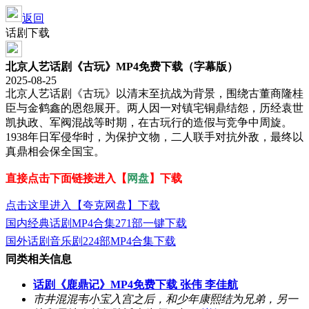
返回
话剧下载
北京人艺话剧《古玩》MP4免费下载（字幕版）
2025-08-25
北京人艺话剧《古玩》以清末至抗战为背景，围绕古董商隆桂
臣与金鹤鑫的恩怨展开。两人因一对镇宅铜鼎结怨，历经袁世
凯执政、军阀混战等时期，在古玩行的造假与竞争中周旋。
1938年日军侵华时，为保护文物，二人联手对抗外敌，最终以
真鼎相会保全国宝。
直接点击下面链接进入【
网盘
】下载
点击这里进入【夸克网盘】下载
国内经典话剧MP4合集271部一键下载
国外话剧音乐剧224部MP4合集下载
同类相关信息
话剧《鹿鼎记》MP4免费下载 张伟 李佳航
市井混混韦小宝入宫之后，和少年康熙结为兄弟，另一