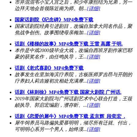
市井混混韦小宝入宫之后，和少年康熙结为兄弟，另一
边拜天地会首领陈近南为师。朝...
[详细]
国家话剧院《纪念碑》MP4免费下载
国家话剧院经典引进剧目，改编自加拿大同名作品，聚
焦战争创伤。故事围绕母亲梅加...
[详细]
话剧《楼梯的故事》MP4免费下载 王雷 高露 于明.
本作是中戏2000级毕业大戏，改编自西班牙剧作家巴耶
豪的获奖名作，由任鸣执导，王...
[详细]
话剧《老式喜剧》MP4免费下载
故事发生在里加海滨疗养院，古板医师罗吉昂与开朗的
疗养妇人莉吉娅初次相处充满摩...
[详细]
话剧《林则徐》MP4免费下载 国家大剧院 广州话.
2019年国家大剧院与广州话剧艺术中心联合打造，王筱
頔执导、郭启宏编剧，濮存昕、...
[详细]
话剧《恋爱的犀牛》MP4免费下载 孟京辉_段奕宏_.
犀牛饲养员马路偏执爱慕明明，倾尽所有迁就、付出，
可明明心系另一个男人，始终漠...
[详细]