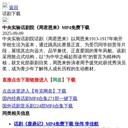
返回
话剧下载
中央实验话剧院《周君恩来》MP4免费下载
2025-09-09
中央实验话剧院话剧《周君恩来》以周恩来1913-1917年南开
学校生活为蓝本，通过跳高比赛显正直、为受罚同学担责等片
段，展现其志向远大、品学兼优、正直爱国的青年风貌。该剧
采用散点式结构，以“为中华之崛起而读书”的誓言为精神内
核，获文化部新剧目奖，周恩来扮演者周予援凭此获优秀演员
奖，成为青少年了解伟人成长历程的生动教材。
直接点击下面链接进入【
网盘
】下载
点击这里进入【夸克网盘】下载
国内经典话剧MP4合集271部一键下载
国外话剧音乐剧224部MP4合集下载
同类相关信息
话剧《鹿鼎记》MP4免费下载 张伟 李佳航