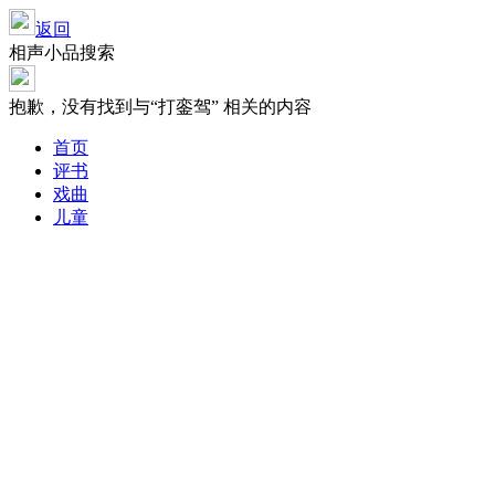
返回
相声小品搜索
抱歉，没有找到与“
打銮驾
” 相关的内容
首页
评书
戏曲
儿童