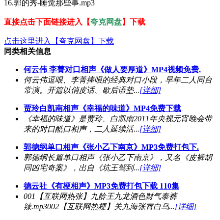
16.郭的秀-睡觉那些事.mp3
直接点击下面链接进入【
夸克网盘
】下载
点击这里进入【夸克网盘】下载
同类相关信息
何云伟 李菁对口相声《做人要厚道》MP4视频免费.
何云伟逗哏、李菁捧哏的经典对口小段，早年二人同台
常演。开篇以俏皮话、歇后语垫...
[详细]
贾玲白凯南相声《幸福的味道》MP4免费下载
《幸福的味道》是贾玲、白凯南2011年央视元宵晚会带
来的对口酷口相声，二人延续活...
[详细]
郭德纲单口相声《张小乙下南京》MP3免费打包下.
郭德纲长篇单口相声《张小乙下南京》，又名《皮裤胡
同凶宅奇案》，出自《坑王驾到...
[详细]
德云社《有梗相声》MP3免费打包下载 110集
001【互联网热张】九龄王九龙酒色财气泰裤
辣.mp3002【互联网热梗】关九海张霄白乌...
[详细]