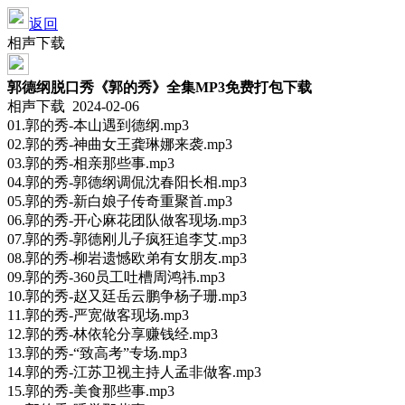
返回
相声下载
郭德纲脱口秀《郭的秀》全集MP3免费打包下载
相声下载 2024-02-06
01.郭的秀-本山遇到德纲.mp3
02.郭的秀-神曲女王龚琳娜来袭.mp3
03.郭的秀-相亲那些事.mp3
04.郭的秀-郭德纲调侃沈春阳长相.mp3
05.郭的秀-新白娘子传奇重聚首.mp3
06.郭的秀-开心麻花团队做客现场.mp3
07.郭的秀-郭德刚儿子疯狂追李艾.mp3
08.郭的秀-柳岩遗憾欧弟有女朋友.mp3
09.郭的秀-360员工吐槽周鸿祎.mp3
10.郭的秀-赵又廷岳云鹏争杨子珊.mp3
11.郭的秀-严宽做客现场.mp3
12.郭的秀-林依轮分享赚钱经.mp3
13.郭的秀-“致高考”专场.mp3
14.郭的秀-江苏卫视主持人孟非做客.mp3
15.郭的秀-美食那些事.mp3