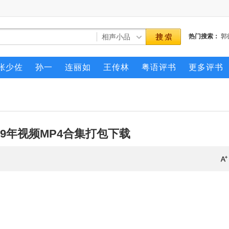
热门搜索：
郭
张少佐
孙一
连丽如
王传林
粤语评书
更多评书
19年视频MP4合集打包下载