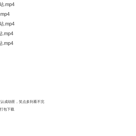
.mp4
mp4
.mp4
.mp4
.mp4
被认成劫匪，笑点多到看不完
费打包下载