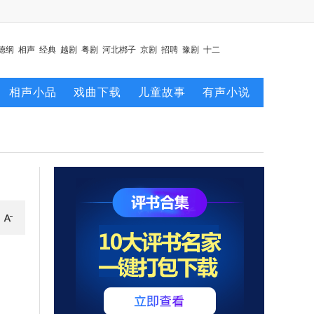
德纲
相声
经典
越剧
粤剧
河北梆子
京剧
招聘
豫剧
十二
相声小品
戏曲下载
儿童故事
有声小说