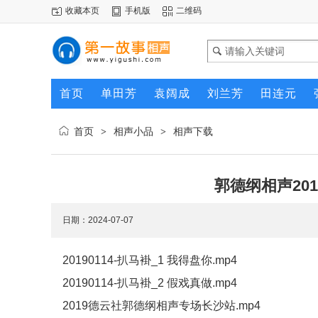
收藏本页
手机版
二维码
首页
单田芳
袁阔成
刘兰芳
田连元
首页
相声小品
相声下载
>
>
郭德纲相声20
日期：2024-07-07
20190114-扒马褂_1 我得盘你.mp4
20190114-扒马褂_2 假戏真做.mp4
2019德云社郭德纲相声专场长沙站.mp4