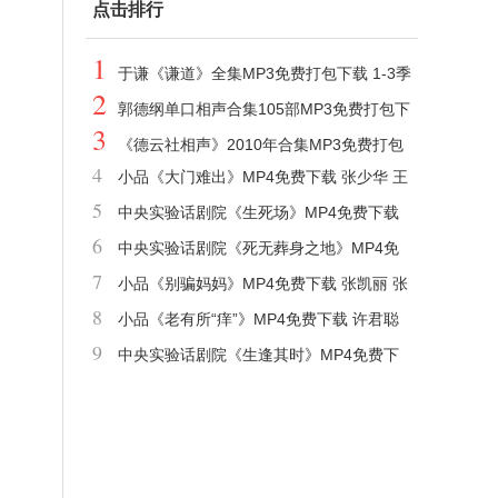
点击排行
1
于谦《谦道》全集MP3免费打包下载 1-3季
2
全
郭德纲单口相声合集105部MP3免费打包下
3
载
《德云社相声》2010年合集MP3免费打包
4
小品《大门难出》MP4免费下载 张少华 王
下载
5
玥波 王茜华 张海燕 白凯南
中央实验话剧院《生死场》MP4免费下载
6
萧红_田沁鑫_韩童生_倪大宏
中央实验话剧院《死无葬身之地》MP4免
7
费下载 萨特_查明哲_冯宪珍_王卫
小品《别骗妈妈》MP4免费下载 张凯丽 张
8
晨光 张慧雯 陈瑶 何欢 董力
小品《老有所“痒”》MP4免费下载 许君聪
9
朱天福 何欢 张泰维 刘宏禄
中央实验话剧院《生逢其时》MP4免费下
载 石零_汪遵熹_李野萍_赵亮