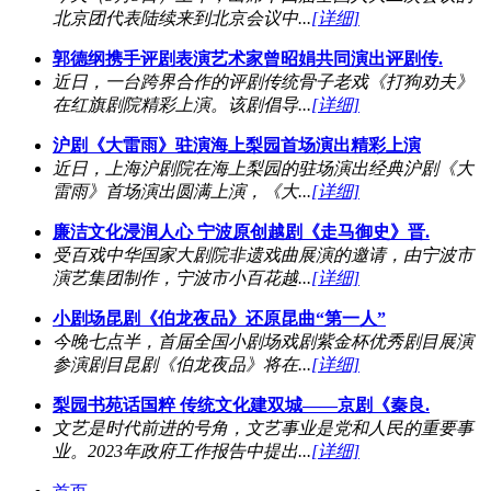
北京团代表陆续来到北京会议中...
[详细]
郭德纲携手评剧表演艺术家曾昭娟共同演出评剧传.
近日，一台跨界合作的评剧传统骨子老戏《打狗劝夫》
在红旗剧院精彩上演。该剧倡导...
[详细]
沪剧《大雷雨》驻演海上梨园首场演出精彩上演
近日，上海沪剧院在海上梨园的驻场演出经典沪剧《大
雷雨》首场演出圆满上演，《大...
[详细]
廉洁文化浸润人心 宁波原创越剧《走马御史》晋.
受百戏中华国家大剧院非遗戏曲展演的邀请，由宁波市
演艺集团制作，宁波市小百花越...
[详细]
小剧场昆剧《伯龙夜品》还原昆曲“第一人”
今晚七点半，首届全国小剧场戏剧紫金杯优秀剧目展演
参演剧目昆剧《伯龙夜品》将在...
[详细]
梨园书苑话国粹 传统文化建双城——京剧《秦良.
文艺是时代前进的号角，文艺事业是党和人民的重要事
业。2023年政府工作报告中提出...
[详细]