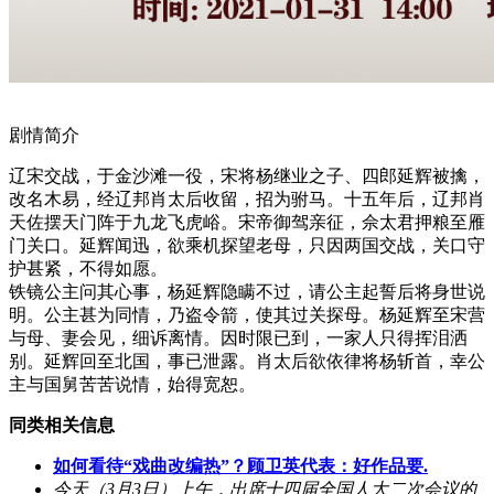
剧情简介
辽宋交战，于金沙滩一役，宋将杨继业之子、四郎延辉被擒，
改名木易，经辽邦肖太后收留，招为驸马。十五年后，辽邦肖
天佐摆天门阵于九龙飞虎峪。宋帝御驾亲征，佘太君押粮至雁
门关口。延辉闻迅，欲乘机探望老母，只因两国交战，关口守
护甚紧，不得如愿。
铁镜公主问其心事，杨延辉隐瞒不过，请公主起誓后将身世说
明。公主甚为同情，乃盗令箭，使其过关探母。杨延辉至宋营
与母、妻会见，细诉离情。因时限已到，一家人只得挥泪洒
别。延辉回至北国，事已泄露。肖太后欲依律将杨斩首，幸公
主与国舅苦苦说情，始得宽恕。
同类相关信息
如何看待“戏曲改编热”？顾卫英代表：好作品要.
今天（3月3日）上午，出席十四届全国人大二次会议的