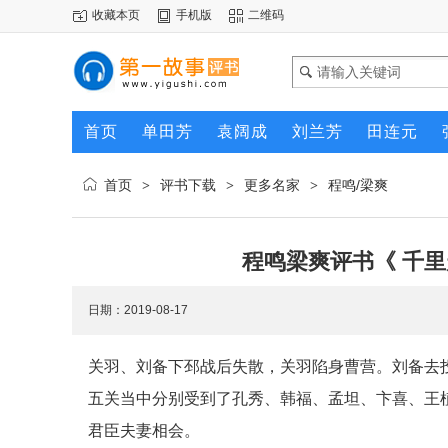
收藏本页
手机版
二维码
首页
单田芳
袁阔成
刘兰芳
田连元
首页
评书下载
更多名家
程鸣/梁爽
>
>
>
程鸣梁爽评书《 千里
日期：2019-08-17
关羽、刘备下邳战后失散，关羽陷身曹营。刘备去
五关当中分别受到了孔秀、韩福、孟坦、卞喜、王
君臣夫妻相会。