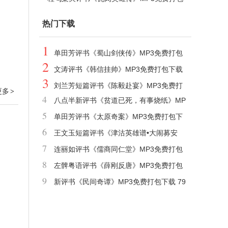
下载 124回全集
热门下载
1
单田芳评书《蜀山剑侠传》MP3免费打包
2
下载 AI单田芳声音重现 1033回
文涛评书《韩信挂帅》MP3免费打包下载
3
26回
刘兰芳短篇评书《陈毅赴宴》MP3免费打
更多
>
4
八点半新评书《贫道已死，有事烧纸》MP
包下载
5
3免费打包下载 475回
单田芳评书《太原奇案》MP3免费打包下
6
载 6回
王文玉短篇评书《津沽英雄谱•大闹募安
7
寺》MP3免费打包下载
连丽如评书《儒商同仁堂》MP3免费打包
8
下载 95回
左髀粤语评书《薛刚反唐》MP3免费打包
9
下载 100回
新评书《民间奇谭》MP3免费打包下载 79
回