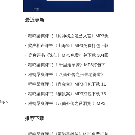
最近更新
程鸣梁爽评书《封神榜之妲己入宫》MP3免
费打包下载 82回
梁爽相声评书《山海经》MP3免费打包下载
梁爽评书《诛仙》MP3免费打包下载 304回
全 新派仙侠评书
程鸣梁爽评书《 千里走单骑》MP3打包下
载 82回全集
程鸣梁爽评书《 八仙外传之张果老得道》
MP3打包下载 25回全集
程鸣梁爽评书《肖金台》MP3打包下载 11
回全集
程鸣梁爽评书《猫鼠案》MP3打包下载 75
更多
>
回全集
程鸣梁爽评书《八仙外传之吕洞宾 》MP3
打包下载 38回全集
推荐下载
程鸣梁爽评书《瓦岗英雄传》MP3免费打包