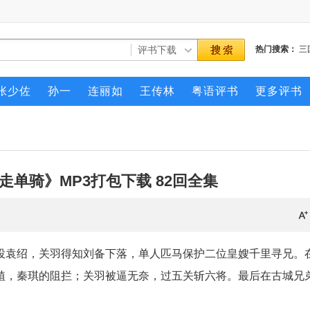
热门搜索：
三
三侠剑
薛刚反
张少佐
孙一
连丽如
王传林
粤语评书
更多评书
走单骑》MP3打包下载 82回全集
投袁绍，关羽得知刘备下落，单人匹马保护二位皇嫂千里寻兄。
植，秦琪的阻拦；关羽被逼无奈，过五关斩六将。最后在古城兄