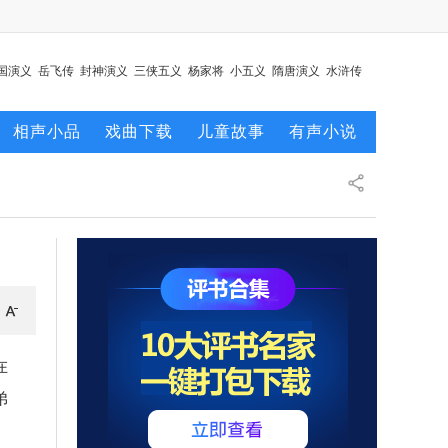
国演义
岳飞传
封神演义
三侠五义
杨家将
小五义
隋唐演义
水浒传
唐
相声小品
戏曲下载
儿童故事
有声小说
在
弟