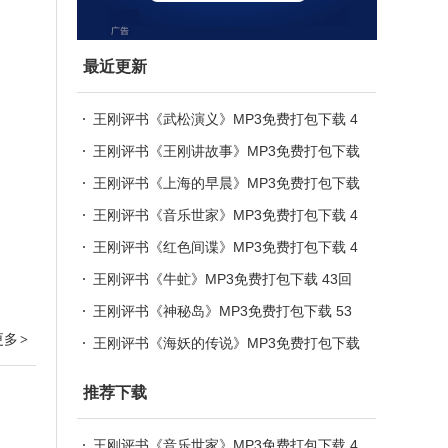
最近更新
王刚评书《武松演义》MP3免费打包下载 4
0回全
王刚评书《王刚讲故事》MP3免费打包下载
167回全集
王刚评书《上海的早晨》MP3免费打包下载
139回全集
王刚评书《音乐世家》MP3免费打包下载 4
8回全集
王刚评书《红色间谍》MP3免费打包下载 4
1回全集
王刚评书《牛虻》MP3免费打包下载 43回
全集
王刚评书《神秘岛》MP3免费打包下载 53
更多
>
回全集
王刚评书《海妖的传说》MP3免费打包下载
49回全集
推荐下载
王刚评书《音乐世家》MP3免费打包下载 4