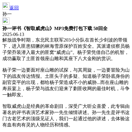
返回
孙一
孙一评书《智取威虎山》MP3免费打包下载 50回全
2025-06-13
解放战争时期，东北民主联军203小分队在首长少剑波的带领
下，进入匪患猖獗的林海雪原保护百姓安全。其派遣侦察员杨
子荣乔装潜入最大的匪窝“威虎山”。杨子荣凭借自己的机智，
成功赢取了土匪首领座山雕和其座下八大金刚的赏识。
杨子荣一边要面对座山雕的试探，与其周旋，一边要冒险为山
下的战友传达情报。土匪头子的多疑、知道杨子荣卧底身份的
副官栾平的出现，都给杨子荣造成不小的威胁...而在座山雕的
寿辰宴上，杨子荣与战友们迎来了剿匪收网的最佳时机，斗争
一触即发。
智取威虎山是经典的革命剧目，深受广大听众喜爱，此专辑由
著名的评书表演艺术家孙一先生倾情讲述。孙一先生是评书这
门古老艺术的顶级见证人，我们一起通过他的讲述，去体验这
有血有肉有灵的人物经历和情感。