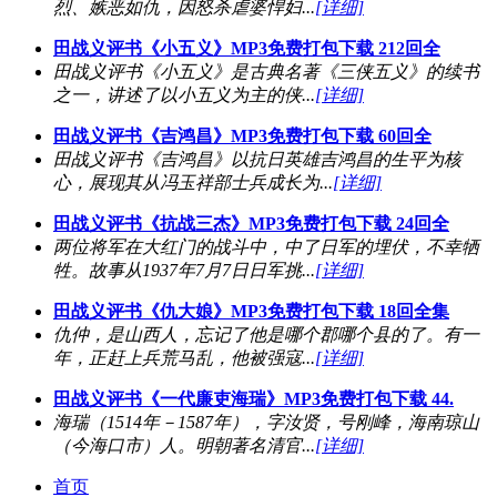
烈、嫉恶如仇，因怒杀虐婆悍妇...
[详细]
田战义评书《小五义》MP3免费打包下载 212回全
田战义评书《小五义》是古典名著《三侠五义》的续书
之一，讲述了以小五义为主的侠...
[详细]
田战义评书《吉鸿昌》MP3免费打包下载 60回全
田战义评书《吉鸿昌》以抗日英雄吉鸿昌的生平为核
心，展现其从冯玉祥部士兵成长为...
[详细]
田战义评书《抗战三杰》MP3免费打包下载 24回全
两位将军在大红门的战斗中，中了日军的埋伏，不幸牺
牲。故事从1937年7月7日日军挑...
[详细]
田战义评书《仇大娘》MP3免费打包下载 18回全集
仇仲，是山西人，忘记了他是哪个郡哪个县的了。有一
年，正赶上兵荒马乱，他被强寇...
[详细]
田战义评书《一代廉吏海瑞》MP3免费打包下载 44.
海瑞（1514年－1587年），字汝贤，号刚峰，海南琼山
（今海口市）人。明朝著名清官...
[详细]
首页