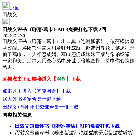
返回
田战义
田战义评书《聊斋•葛巾》MP3免费打包下载 2回
2026-05-30
田战义评书《聊斋・葛巾》出自其《选说聊斋》，依蒲松龄原
著改编。洛阳书生常大用爱牡丹成痴，赴曹州寻花，邂逅牡丹
仙子葛巾，二人相恋成婚。葛巾还促成妹妹玉版与常弟姻缘，
一家和美。后常大用疑心葛巾身世，暗地查探，葛巾伤心携妹
离去。
直接点击下面链接进入【
网盘
】下载
点击这里进入【夸克网盘】下载
10大评书名家合集一键下载
田战义+孙刚评书63部合集一键下载
同类相关信息
田战义短篇评书《聊斋•崔猛》MP3免费打包下载
田战义短篇评书《聊斋崔猛》讲述世家子弟崔猛性情刚