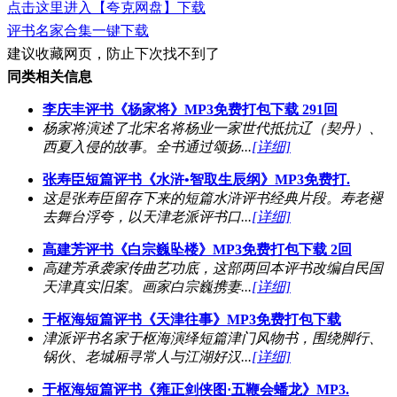
点击这里进入【夸克网盘】下载
评书名家合集一键下载
建议收藏网页，防止下次找不到了
同类相关信息
李庆丰评书《杨家将》MP3免费打包下载 291回
杨家将演述了北宋名将杨业一家世代抵抗辽（契丹）、
西夏入侵的故事。全书通过颂扬...
[详细]
张寿臣短篇评书《水浒•智取生辰纲》MP3免费打.
这是张寿臣留存下来的短篇水浒评书经典片段。寿老褪
去舞台浮夸，以天津老派评书口...
[详细]
高建芳评书《白宗巍坠楼》MP3免费打包下载 2回
高建芳承袭家传曲艺功底，这部两回本评书改编自民国
天津真实旧案。画家白宗巍携妻...
[详细]
于枢海短篇评书《天津往事》MP3免费打包下载
津派评书名家于枢海演绎短篇津门风物书，围绕脚行、
锅伙、老城厢寻常人与江湖好汉...
[详细]
于枢海短篇评书《雍正剑侠图·五鞭会蟠龙》MP3.