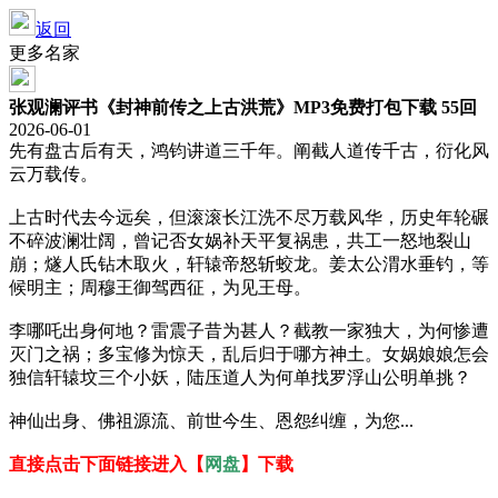
返回
更多名家
张观澜评书《封神前传之上古洪荒》MP3免费打包下载 55回
2026-06-01
先有盘古后有天，鸿钧讲道三千年。阐截人道传千古，衍化风
云万载传。
上古时代去今远矣，但滚滚长江洗不尽万载风华，历史年轮碾
不碎波澜壮阔，曾记否女娲补天平复祸患，共工一怒地裂山
崩；燧人氏钻木取火，轩辕帝怒斩蛟龙。姜太公渭水垂钓，等
候明主；周穆王御驾西征，为见王母。
李哪吒出身何地？雷震子昔为甚人？截教一家独大，为何惨遭
灭门之祸；多宝修为惊天，乱后归于哪方神土。女娲娘娘怎会
独信轩辕坟三个小妖，陆压道人为何单找罗浮山公明单挑？
神仙出身、佛祖源流、前世今生、恩怨纠缠，为您...
直接点击下面链接进入【
网盘
】下载