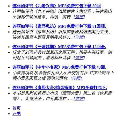
连丽如评书《九老兴隋》MP3免费打包下载 30回
连丽如评书《九老兴隋》以隋朝建立为背景，讲述靠山
王杨林带领伍建章、高熲、贺若...
[详细]
连丽如评书《康熙私访》MP3免费打包下载 81回现.
连丽如评书《康熙私访》以康熙微服私访查案为主线，
讲述其因宫中飘落月明楼杀好人...
[详细]
连丽如评书《三请姚期》MP3免费打包下载 12回全.
汉太子刘秀起兵讨伐篡国之臣王莽，想要中兴汉室。他
们起兵到棘阳关，遭遇新科武状...
[详细]
连丽如评书《中华小名家》MP3免费打包下载 43回.
小孩神项囊 项囊智胜孔圣人小外交官甘罗 甘罗巧辩拜上
卿小音乐家蔡文姬 蔡琰悲愤付...
[详细]
连丽如评书《康熙大帝2惊风密雨》MP3免费打包下.
本书是系列长篇历史小说《康熙大帝》第二卷《惊风密
雨》。天道茫茫，自有真理在，...
[详细]
首页
评书