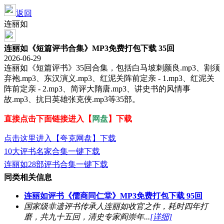
返回
连丽如
连丽如《短篇评书合集》MP3免费打包下载 35回
2026-06-29
连丽如《短篇评书》35回合集，包括白马坡刺颜良.mp3、割须
弃袍.mp3、东汉演义.mp3、红泥关阵前定亲 - 1.mp3、红泥关
阵前定亲 - 2.mp3、简评大隋唐.mp3、讲史书的风情事
故.mp3、抗日英雄张克侠.mp3等35部。
直接点击下面链接进入【
网盘
】下载
点击这里进入【夸克网盘】下载
10大评书名家合集一键下载
连丽如28部评书合集一键下载
同类相关信息
连丽如评书《儒商同仁堂》MP3免费打包下载 95回
国家级非遗评书传承人连丽如收官之作，耗时四年打
磨，共九十五回，清史专家阎崇年...
[详细]