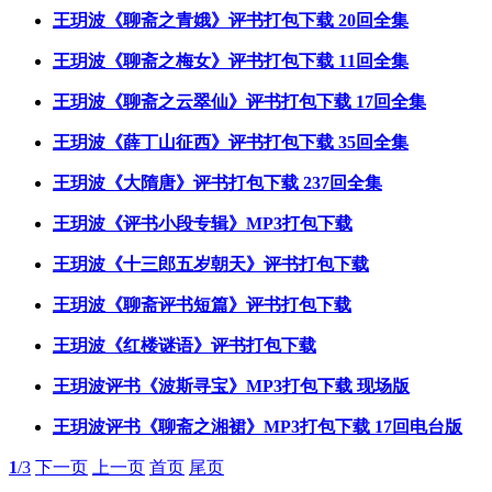
王玥波《聊斋之青娥》评书打包下载 20回全集
王玥波《聊斋之梅女》评书打包下载 11回全集
王玥波《聊斋之云翠仙》评书打包下载 17回全集
王玥波《薛丁山征西》评书打包下载 35回全集
王玥波《大隋唐》评书打包下载 237回全集
王玥波《评书小段专辑》MP3打包下载
王玥波《十三郎五岁朝天》评书打包下载
王玥波《聊斋评书短篇》评书打包下载
王玥波《红楼谜语》评书打包下载
王玥波评书《波斯寻宝》MP3打包下载 现场版
王玥波评书《聊斋之湘裙》MP3打包下载 17回电台版
1
/3
下一页
上一页
首页
尾页