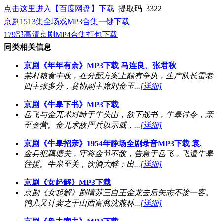
点击这里进入【百度网盘】下载
提取码 3322
京剧1513集全场戏MP3合集一键下载
179部高清京剧MP4合集打包下载
同类相关信息
京剧《年年有余》MP3下载 马连良、张君秋
某村粮食丰收，在分配方案上颇有争执，生产队长雷老
四主张多分，贫协副主席刘金玉...
[详细]
京剧《牛皋下书》MP3下载
岳飞与金兀术对峙于牛头山，欲下战书，牛皋讨令，亲
至金营。金兀术故严兵以示威，...
[详细]
京剧《牛皋招亲》1954年静场全剧录音MP3下载 袁.
金兵犯藕塘关，守将金节不敌，告急于岳飞，飞遣牛皋
往援。牛皋至关，饮酒大醉；出...
[详细]
京剧《女起解》MP3下载
京剧《女起解》剧情苏三自王金龙去后矢志不接一客。
鸨儿又计卖之于山西富商沈燕林...
[详细]