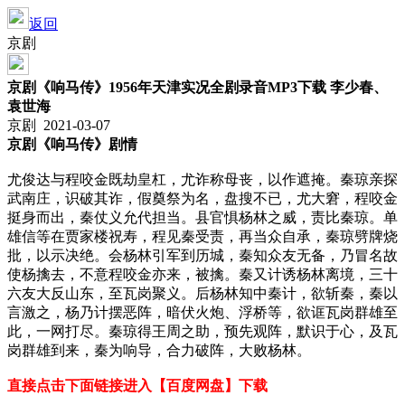
返回
京剧
京剧《响马传》1956年天津实况全剧录音MP3下载 李少春、
袁世海
京剧 2021-03-07
京剧《响马传》剧情
尤俊达与程咬金既劫皇杠，尤诈称母丧，以作遮掩。秦琼亲探
武南庄，识破其诈，假奠祭为名，盘搜不已，尤大窘，程咬金
挺身而出，秦仗义允代担当。县官惧杨林之威，责比秦琼。单
雄信等在贾家楼祝寿，程见秦受责，再当众自承，秦琼劈牌烧
批，以示决绝。会杨林引军到历城，秦知众友无备，乃冒名故
使杨擒去，不意程咬金亦来，被擒。秦又计诱杨林离境，三十
六友大反山东，至瓦岗聚义。后杨林知中秦计，欲斩秦，秦以
言激之，杨乃计摆恶阵，暗伏火炮、浮桥等，欲诓瓦岗群雄至
此，一网打尽。秦琼得王周之助，预先观阵，默识于心，及瓦
岗群雄到来，秦为响导，合力破阵，大败杨林。
直接点击下面链接进入【百度网盘】下载