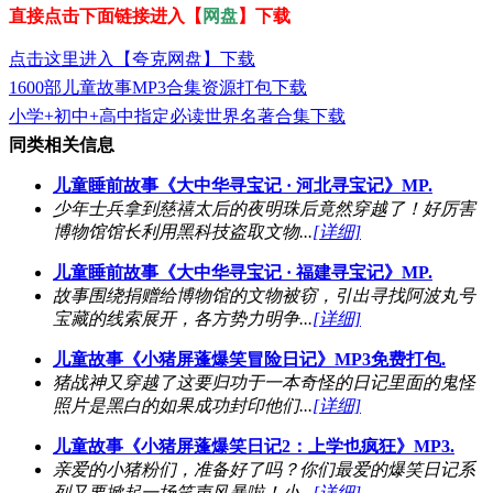
直接点击下面链接进入【
网盘
】下载
点击这里进入【夸克网盘】下载
1600部儿童故事MP3合集资源打包下载
小学+初中+高中指定必读世界名著合集下载
同类相关信息
儿童睡前故事《大中华寻宝记 · 河北寻宝记》MP.
少年士兵拿到慈禧太后的夜明珠后竟然穿越了！好厉害
博物馆馆长利用黑科技盗取文物...
[详细]
儿童睡前故事《大中华寻宝记 · 福建寻宝记》MP.
故事围绕捐赠给博物馆的文物被窃，引出寻找阿波丸号
宝藏的线索展开，各方势力明争...
[详细]
儿童故事《小猪屏蓬爆笑冒险日记》MP3免费打包.
猪战神又穿越了这要归功于一本奇怪的日记里面的鬼怪
照片是黑白的如果成功封印他们...
[详细]
儿童故事《小猪屏蓬爆笑日记2：上学也疯狂》MP3.
亲爱的小猪粉们，准备好了吗？你们最爱的爆笑日记系
列又要掀起一场笑声风暴啦！小...
[详细]