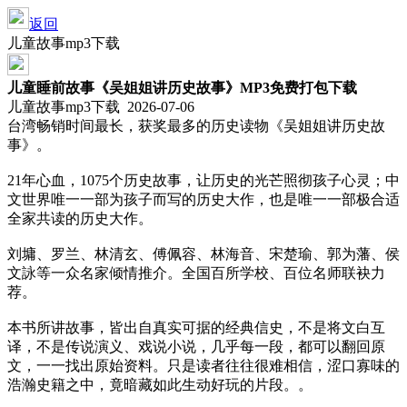
返回
儿童故事mp3下载
儿童睡前故事《吴姐姐讲历史故事》MP3免费打包下载
儿童故事mp3下载 2026-07-06
台湾畅销时间最长，获奖最多的历史读物《吴姐姐讲历史故
事》。
21年心血，1075个历史故事，让历史的光芒照彻孩子心灵；中
文世界唯一一部为孩子而写的历史大作，也是唯一一部极合适
全家共读的历史大作。
刘墉、罗兰、林清玄、傅佩容、林海音、宋楚瑜、郭为藩、侯
文詠等一众名家倾情推介。全国百所学校、百位名师联袂力
荐。
本书所讲故事，皆出自真实可据的经典信史，不是将文白互
译，不是传说演义、戏说小说，几乎每一段，都可以翻回原
文，一一找出原始资料。只是读者往往很难相信，涩口寡味的
浩瀚史籍之中，竟暗藏如此生动好玩的片段。。