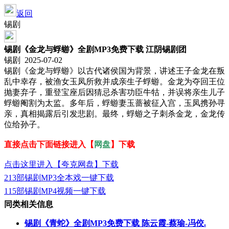
返回
锡剧
锡剧《金龙与蜉蝣》全剧MP3免费下载 江阴锡剧团
锡剧 2025-07-02
锡剧《金龙与蜉蝣》以古代诸侯国为背景，讲述王子金龙在叛
乱中幸存，被渔女玉凤所救并成亲生子蜉蝣。金龙为夺回王位
抛妻弃子，重登宝座后因猜忌杀害功臣牛牯，并误将亲生儿子
蜉蝣阉割为太监。多年后，蜉蝣妻玉蔷被征入宫，玉凤携孙寻
亲，真相揭露后引发悲剧。最终，蜉蝣之子刺杀金龙，金龙传
位给孙子。
直接点击下面链接进入【
网盘
】下载
点击这里进入【夸克网盘】下载
213部锡剧MP3全本戏一键下载
115部锡剧MP4视频一键下载
同类相关信息
锡剧《青蛇》全剧MP3免费下载 陈云霞-蔡瑜-冯佼.