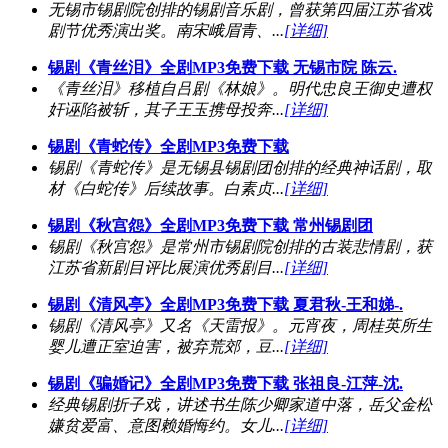
无锡市锡剧院创排的锡剧音乐剧，曾获第四届江苏省戏
剧节优秀演出奖。南宋峨眉青、...
[详细]
锡剧《青丝泪》全剧MP3免费下载 无锡市院 陈云.
《青丝泪》移植自吕剧《林娘》。明代忠良王御史遭权
奸诬陷被斩，其子王玉携母投奔...
[详细]
锡剧《青蛇传》全剧MP3免费下载
锡剧《青蛇传》是无锡县锡剧团创排的经典神话剧，取
材《白蛇传》后续故事。白素贞...
[详细]
锡剧《秋宫怨》全剧MP3免费下载 常州锡剧团
锡剧《秋宫怨》是常州市锡剧院创排的古装悲情剧，获
江苏省新剧目评比展演优秀剧目...
[详细]
锡剧《清风亭》全剧MP3免费下载 夏君秋-王和娣-.
锡剧《清风亭》又名《天雷报》。元宵夜，周桂英所生
婴儿遭正室迫害，被弃荒郊，豆...
[详细]
锡剧《骗婚记》全剧MP3免费下载 张祖良-江萍-沈.
经典锡剧折子戏，讲述书生陈少卿家道中落，岳父金松
嫌贫爱富、意图赖婚悔约。女儿...
[详细]