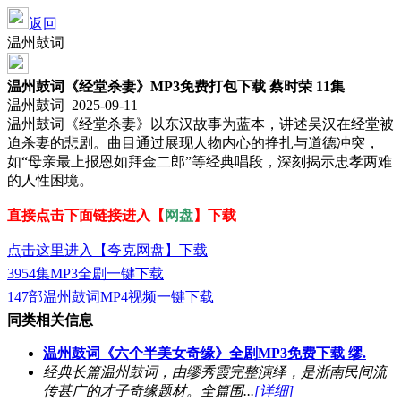
返回
温州鼓词
温州鼓词《经堂杀妻》MP3免费打包下载 蔡时荣 11集
温州鼓词 2025-09-11
温州鼓词《经堂杀妻》以东汉故事为蓝本，讲述吴汉在经堂被
迫杀妻的悲剧。曲目通过展现人物内心的挣扎与道德冲突，
如“母亲最上报恩如拜金二郎”等经典唱段，深刻揭示忠孝两难
的人性困境。
直接点击下面链接进入【
网盘
】下载
点击这里进入【夸克网盘】下载
3954集MP3全剧一键下载
147部温州鼓词MP4视频一键下载
同类相关信息
温州鼓词《六个半美女奇缘》全剧MP3免费下载 缪.
经典长篇温州鼓词，由缪秀霞完整演绎，是浙南民间流
传甚广的才子奇缘题材。全篇围...
[详细]