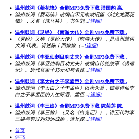
温州鼓词《菱花镜》全剧MP3免费下载 潘国豹 高.
温州鼓词《菱花镜》改编自宋元南戏旧篇《刘文龙菱花
镜》，又名《洗马桥》，书生刘...
[详细]
温州鼓词《灵经》《南游大传》全剧MP3免费下载 .
《灵经》又称《灵经大传》《南游大传》，是温州鼓词
大词 代表。讲述陈十四娘娘（...
[详细]
温州鼓词《李亚仙刺目劝丈夫》全剧MP3免费下载 .
温州鼓词《李亚仙刺目劝丈夫》改编自传统故事《绣襦
记》。唐代官家子郑元和与名妓...
[详细]
温州鼓词《李太白之子李孟臣》全剧MP3免费下载 .
温州鼓词《李太白之子李孟臣》以唐为幕，铺展诗仙李
白之子李孟臣的人生际遇。孟臣...
[详细]
温州鼓词《李三娘》全剧MP3免费下载 陈菊莲 陈.
温州鼓词《李三娘》（又名《白兔记》），讲五代时李
三娘与穷汉刘知远成婚，遭兄嫂...
[详细]
首页
评书