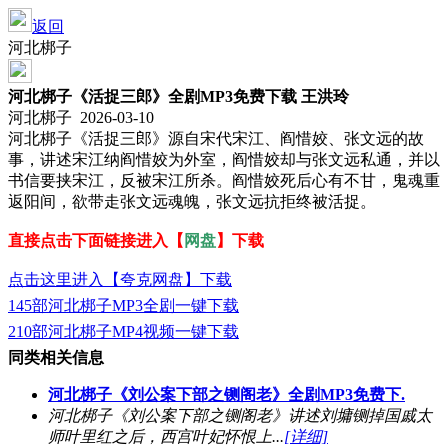
返回
河北梆子
河北梆子《活捉三郎》全剧MP3免费下载 王洪玲
河北梆子 2026-03-10
河北梆子《活捉三郎》源自宋代宋江、阎惜姣、张文远的故
事，讲述宋江纳阎惜姣为外室，阎惜姣却与张文远私通，并以
书信要挟宋江，反被宋江所杀。阎惜姣死后心有不甘，鬼魂重
返阳间，欲带走张文远魂魄，张文远抗拒终被活捉。
直接点击下面链接进入【
网盘
】下载
点击这里进入【夸克网盘】下载
145部河北梆子MP3全剧一键下载
210部河北梆子MP4视频一键下载
同类相关信息
河北梆子《刘公案下部之铡阁老》全剧MP3免费下.
河北梆子《刘公案下部之铡阁老》讲述刘墉铡掉国戚太
师叶里红之后，西宫叶妃怀恨上...
[详细]