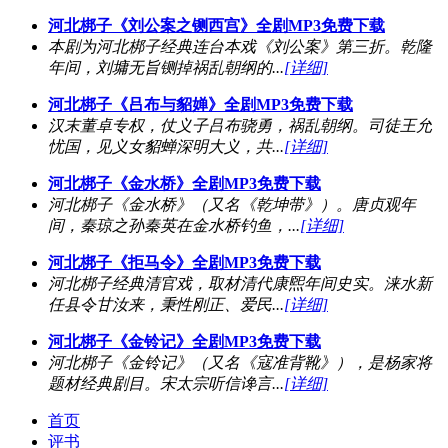
河北梆子《刘公案之铡西宫》全剧MP3免费下载
本剧为河北梆子经典连台本戏《刘公案》第三折。乾隆
年间，刘墉无旨铡掉祸乱朝纲的...
[详细]
河北梆子《吕布与貂婵》全剧MP3免费下载
汉末董卓专权，仗义子吕布骁勇，祸乱朝纲。司徒王允
忧国，见义女貂蝉深明大义，共...
[详细]
河北梆子《金水桥》全剧MP3免费下载
河北梆子《金水桥》（又名《乾坤带》）。唐贞观年
间，秦琼之孙秦英在金水桥钓鱼，...
[详细]
河北梆子《拒马令》全剧MP3免费下载
河北梆子经典清官戏，取材清代康煕年间史实。涞水新
任县令甘汝来，秉性刚正、爱民...
[详细]
河北梆子《金铃记》全剧MP3免费下载
河北梆子《金铃记》（又名《寇准背靴》），是杨家将
题材经典剧目。宋太宗听信谗言...
[详细]
首页
评书