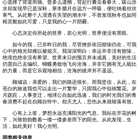
心选择了背道而驰。曾多么遗憾，背起行囊去看春天，跋山涉
水却发现早已是深秋，寒冬腊月在远方一呼吸，便吐纳着丝丝
寒气。从此整个人浸透在失望的潮水中，不曾发现秋冬也如同
精灵般如此可爱，只是我的心一片阴霾。
心态决定你所处的世界，若心光明，世界便没有黑暗。
如今的我，已非昨日的我，尽管挫折依旧烦恼仍在，可我
心中的烛光却难以被熄灭。我深深明白：幸运并非没有烦恼，
绝境也绝非没有希望。世界末日的预言并未成真，美好的生活
仍需自己去编织。蝴蝶勇敢地飞向沧海，并非它拥有无人能比
的力量，而是它乐观地相信，沧海的彼岸并不遥远。
顾城说：亲爱的，我们的路还很长。而我坚信，从此，在
苍白的旅途我也可以走出一片繁华，只因我心中似锦繁花。岁
月蹉跎，人事变迁，地球公自如此迅速，我们的时光我们的青
春浪费不起在自顾自怜中。怨天尤人，悲伤从来就错落有致。
心有上上签，梦想永远充满阳光的气息。我站在开花的树
下，兴致勃勃数着一缕一缕参差而下的阳光。从此发现，生
活，如此美好！我心光明。
同类相关信息