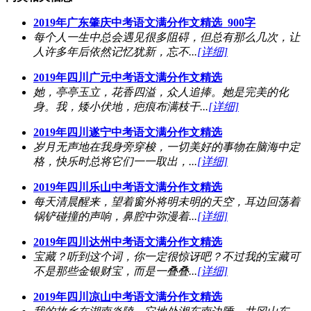
2019年广东肇庆中考语文满分作文精选_900字
每个人一生中总会遇见很多阻碍，但总有那么几次，让
人许多年后依然记忆犹新，忘不...
[详细]
2019年四川广元中考语文满分作文精选
她，亭亭玉立，花香四溢，众人追捧。她是完美的化
身。我，矮小伏地，疤痕布满枝干...
[详细]
2019年四川遂宁中考语文满分作文精选
岁月无声地在我身旁穿梭，一切美好的事物在脑海中定
格，快乐时总将它们一一取出，...
[详细]
2019年四川乐山中考语文满分作文精选
每天清晨醒来，望着窗外将明未明的天空，耳边回荡着
锅铲碰撞的声响，鼻腔中弥漫着...
[详细]
2019年四川达州中考语文满分作文精选
宝藏？听到这个词，你一定很惊讶吧？不过我的宝藏可
不是那些金银财宝，而是一叠叠...
[详细]
2019年四川凉山中考语文满分作文精选